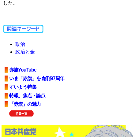
した。
政治
政治と金
赤旗YouTube
いま「赤旗」を 創刊97周年
すいよう特集
特報、焦点・論点
「赤旗」の魅力