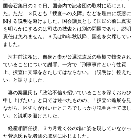
国会召集日の２０日、国会内で記者団の取材に応じまし
た。ただ、３氏とも「捜査への支障」などを理由に疑惑に
関する説明を避けました。国会議員として国民の前に真実
を明らかにするのは司法の捜査とは別の問題であり、説明
責任は免れません。３氏は昨年秋以降、国会を欠席してい
ました。
河井前法相は、自身と妻が公選法違反の容疑で捜査され
ていることについて謝罪。一方で「刑事事件という性質
上、捜査に支障をきたしてはならない。（説明は）控えた
い」と語りました。
妻の案里氏も「政治不信を招いていることを深くおわび
申し上げたい」と口では述べたものの、「捜査の進展を見
ながら、区切りが付いたところでしっかり説明させてほし
い」と説明を避けました。
経産相辞任後、３カ月近く公の場に姿を現していなかっ
た菅原氏も記者団の取材に応じました。