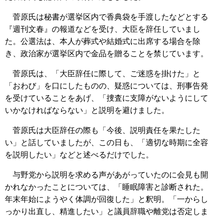
菅原氏は秘書が選挙区内で香典袋を手渡したなどとする
『週刊文春』の報道などを受け、大臣を辞任していまし
た。公選法は、本人が葬式や結婚式に出席する場合を除
き、政治家が選挙区内で金品を贈ることを禁じています。
菅原氏は、「大臣辞任に際して、ご迷惑を掛けた」と
「おわび」を口にしたものの、疑惑については、刑事告発
を受けていることをあげ、「捜査に支障がないようにして
いかなければならない」と説明を避けました。
菅原氏は大臣辞任の際も「今後、説明責任を果たした
い」と話していましたが、この日も、「適切な時期に全容
を説明したい」などと述べるだけでした。
与野党から説明を求める声があがっていたのに会見も開
かれなかったことについては、「睡眠障害と診断された。
年末年始にようやく体調が回復した」と釈明。「一からし
っかり出直し、精進したい」と議員辞職や離党は否定しま