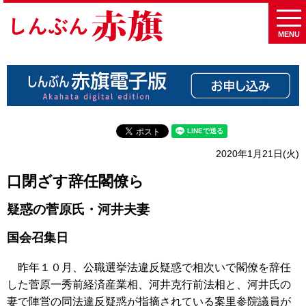
MENU
2020年1月21日(火)
口閉ざす辞任閣僚ら
疑惑の菅原氏・河井夫妻
国会召集日
昨年１０月、公職選挙法違反疑惑で相次いで閣僚を辞任
した菅原一秀前経済産業相、河井克行前法相と、河井氏の
妻で陣営の同法違反疑惑が指摘されている案里参院議員が