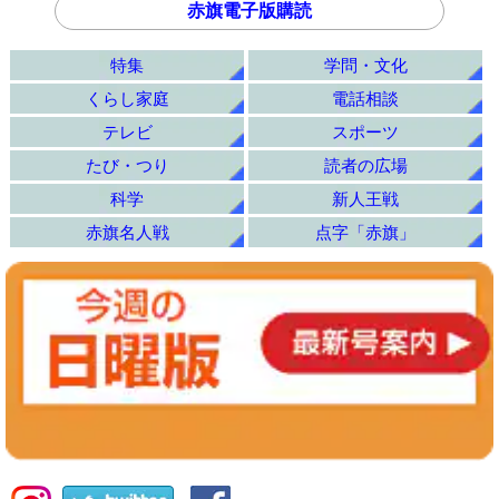
赤旗電子版購読
特集
学問・文化
くらし家庭
電話相談
テレビ
スポーツ
たび・つり
読者の広場
科学
新人王戦
赤旗名人戦
点字「赤旗」