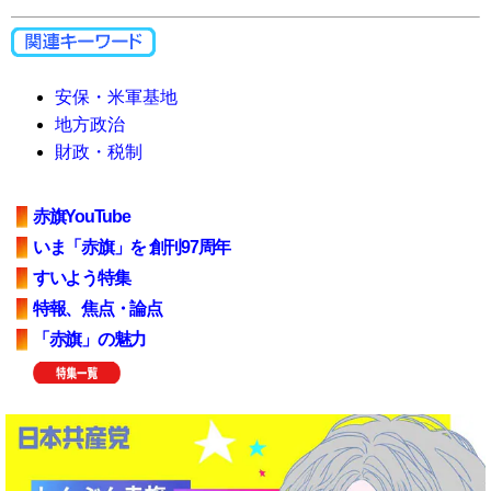
安保・米軍基地
地方政治
財政・税制
赤旗YouTube
いま「赤旗」を 創刊97周年
すいよう特集
特報、焦点・論点
「赤旗」の魅力