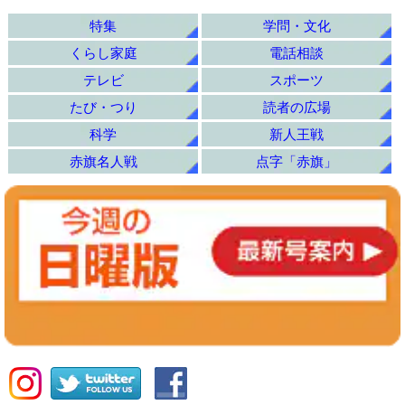
特集
学問・文化
くらし家庭
電話相談
テレビ
スポーツ
たび・つり
読者の広場
科学
新人王戦
赤旗名人戦
点字「赤旗」