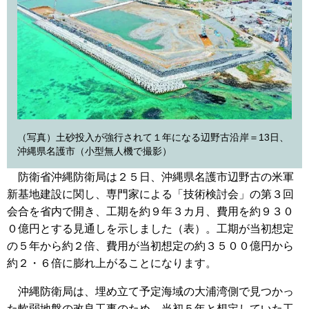
（写真）土砂投入が強行されて１年になる辺野古沿岸＝13日、
沖縄県名護市（小型無人機で撮影）
防衛省沖縄防衛局は２５日、沖縄県名護市辺野古の米軍
新基地建設に関し、専門家による「技術検討会」の第３回
会合を省内で開き、工期を約９年３カ月、費用を約９３０
０億円とする見通しを示しました（表）。工期が当初想定
の５年から約２倍、費用が当初想定の約３５００億円から
約２・６倍に膨れ上がることになります。
沖縄防衛局は、埋め立て予定海域の大浦湾側で見つかっ
た軟弱地盤の改良工事のため、当初５年と想定していた工