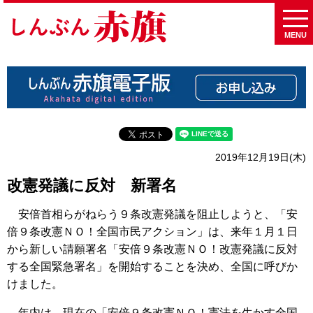
MENU
2019年12月19日(木)
改憲発議に反対 新署名
安倍首相らがねらう９条改憲発議を阻止しようと、「安
倍９条改憲ＮＯ！全国市民アクション」は、来年１月１日
から新しい請願署名「安倍９条改憲ＮＯ！改憲発議に反対
する全国緊急署名」を開始することを決め、全国に呼びか
けました。
年内は、現在の「安倍９条改憲ＮＯ！憲法を生かす全国