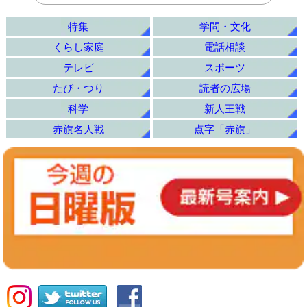
特集
学問・文化
くらし家庭
電話相談
テレビ
スポーツ
たび・つり
読者の広場
科学
新人王戦
赤旗名人戦
点字「赤旗」