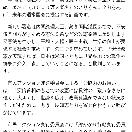
統一署名」（３０００万人署名）のとりくみに全力をあ
げ、来年の通常国会に提出する計画です。
新しい署名は内閣総理大臣、衆参両院議長あてで、▽安
倍首相らがすすめる憲法９条などの改憲発議に反対します
▽憲法を生かし、平和・人権・民主主義、生活の向上が実
現する社会を求めます―の二つを求めています。「安倍改
憲が実現すれば、日本は米国とともに世界各地での戦争や
紛争に介入・参加していくことになる」と批判していま
す。
市民アクション運営委員会による「ご協力のお願い」
は、「安倍首相のもとでの改憲には反対の一致点をさらに
強く、大きくし、世論を広げ、改憲発議ができない状況を
作りだすために、もう一度知恵と力を寄せ合おう」と呼び
かけています。
市民アクション実行委員会には「総がかり行動実行委員
会」に参加する「戦争をさせない１０００人委員会」「憲