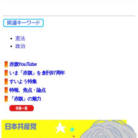
憲法
政治
赤旗YouTube
いま「赤旗」を 創刊97周年
すいよう特集
特報、焦点・論点
「赤旗」の魅力