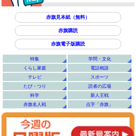
赤旗見本紙（無料）
赤旗購読
赤旗電子版購読
特集
学問・文化
くらし家庭
電話相談
テレビ
スポーツ
たび・つり
読者の広場
科学
新人王戦
赤旗名人戦
点字「赤旗」