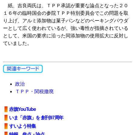
紙、吉良両氏は、ＴＰＰ承認が重要な論点となった２０
１６年の臨時国会の参院ＴＰＰ特別委員会でこの問題を取
り上げ、アルミ添加物は菓子パンなどのベーキングパウダ
ーとして広く使われているが、強い毒性が指摘されている
として、米国の要求に沿った同添加物の使用拡大に反対し
ていました。
政治
ＴＰＰ・関税撤廃
赤旗YouTube
いま「赤旗」を 創刊97周年
すいよう特集
特報、焦点・論点