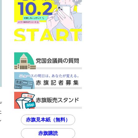
デ
た
し
赤旗見本紙（無料）
赤旗購読