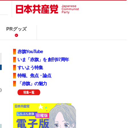
PRグッズ
赤旗YouTube
いま「赤旗」を 創刊97周年
すいよう特集
特報、焦点・論点
「赤旗」の魅力
)