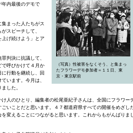
が年内最後のデモで
に集まった人たちがス
らがスピーチして、
を上げ続けよう」とア
無罪判決に抗議して、
（写真）性被害をなくそう、と集まっ
どで呼びかけて４月か
たフラワーデモ参加者＝１１日、東
日に行動を継続し、回
京・東京駅前
けています。今月は、
りました。
け人のひとり、編集者の松尾亜紀子さんは、全国にフラワー
すごいことだと思います。４７都道府県すべての開催をめざし
会を変えることにつながると思います。これからもがんばりま