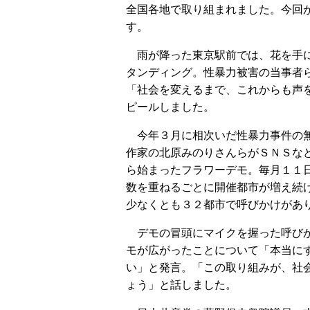
全国各地で取り組まれました。今回
す。
雨が降った東京駅前では、花を手
タンディング。性暴力被害の当事者
「社会を変えるまで、これからも声
ピールしました。
今年３月に相次いだ性暴力事件の
作家の北原みのりさんらがＳＮＳな
ら始まったフラワーデモ。毎月１１
数を重ねるごとに開催都市が増え続
少なくとも３２都市で呼びかけがあ
デモの冒頭にマイクを握った呼びか
モが広がったことについて「本当に
い」と発言。「この取り組みが、社
ょう」と話しました。