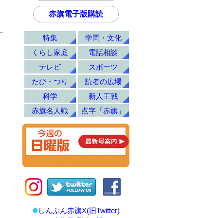
赤旗電子版購読
特集
学問・文化
くらし家庭
電話相談
テレビ
スポーツ
たび・つり
読者の広場
科学
新人王戦
赤旗名人戦
点字「赤旗」
しんぶん赤旗X(旧Twitter)