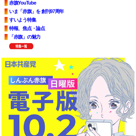
赤旗YouTube
いま「赤旗」を 創刊97周年
すいよう特集
特報、焦点・論点
「赤旗」の魅力