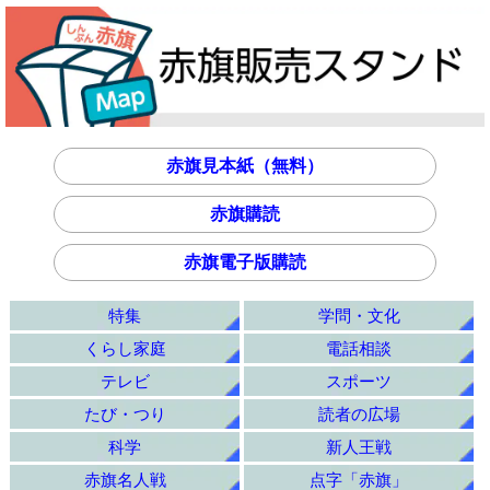
赤旗見本紙（無料）
赤旗購読
赤旗電子版購読
特集
学問・文化
くらし家庭
電話相談
テレビ
スポーツ
たび・つり
読者の広場
科学
新人王戦
赤旗名人戦
点字「赤旗」