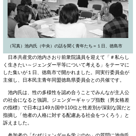
（写真）池内氏（中央）の話を聞く青年たち＝１日、徳島市
日本共産党の池内さおり前衆院議員を迎えて「＃私らし
く生きたい～ジェンダー平等について考える」をテーマに
した集いが１日、徳島市で開かれました。同実行委員会が
主催し、日本民主青年同盟徳島県委員会との共催です。
池内氏は、性の多様性を認め合うことでみんなが主人公
の社会になると強調。ジェンダーギャップ指数（男女格差
の指標）で日本は149カ国中110位と性差別が深刻な国だと
指摘し「他者の人格に対する配慮ある社会をつくろう」と
訴えました。
参加者の「なぜジェンダーを学ぶのか」の質問に池内氏