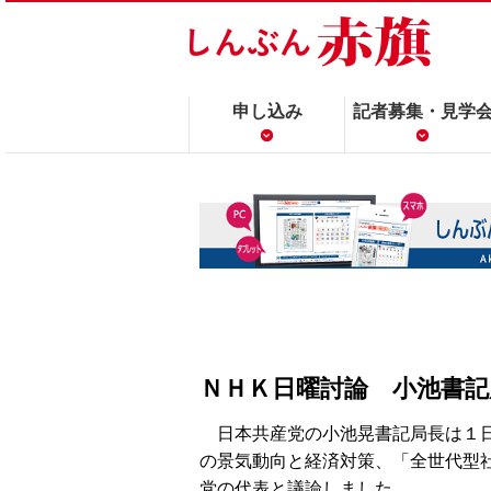
申し込み
記者募集・見学
ＮＨＫ日曜討論 小池書記
日本共産党の小池晃書記局長は１日
の景気動向と経済対策、「全世代型
党の代表と議論しました。