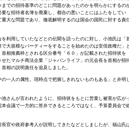
今までの招待基準のどこに問題があったのかを明らかにするの
必要な招待者名簿を廃棄し、都合の悪いことにはふたをしてい
て重大な問題であり、徹底解明するのは国会の国民に対する責
を利用していたなどとの伝聞を語ったのに対し、小池氏は「
祭で大規模なパーティーをすることを始めたのは安倍政権だ」
、首相推薦枠とされる区分番号「６０」が記載された招待状を
させたマルチ商法企業「ジャパンライフ」の元会長を首相が招
、首相の説明責任を追及しました。
の一人の属性。現時点で把握しきれないものもある」と弁明
池さんが言われたように、招待状をもとに営業し被害が広が
院本会議で一方的に答弁できるところではなく、予算委員会で
。
長官や政府参考人が説明してきたなどとしましたが、福山氏