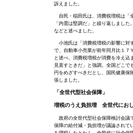
訴えました。
自民・稲田氏は、消費税増税は「全
「内需は堅調だ」と繰り返しました
などと述べました。
小池氏は「消費税増税の影響に対す
で、自動車小売業が前年同月比１７
と述べ、消費税増税が消費を冷え込
見直すときだ」と強調。全国どこで
円をめざすべきだとし、国民健康保
張しました。
「全世代型社会保障」
増税のうえ負担増 全世代にお
政府の全世代型社会保障検討会議で
保障の給付減・負担増が議論されて
を増税したとたん、全世代に社会保