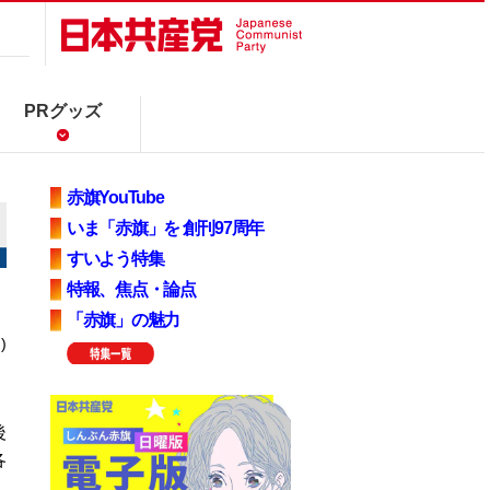
PRグッズ
赤旗YouTube
いま「赤旗」を 創刊97周年
すいよう特集
特報、焦点・論点
「赤旗」の魅力
)
後
各