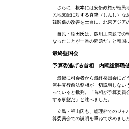
さらに、根本には安倍政権が植民地
民地支配に対する真摯（しんし）な
韓関係の改善を土台に、北東アジア
自民・稲田氏は、徴用工問題での韓
なったことが一番の問題だ」と韓国
最終盤国会
予算委逃げる首相 内閣総辞職
最後に司会者から最終盤国会にどう
河井克行前法務相が一切説明しない
っていると批判。「首相が予算委員
する事態だ」と述べました。
立民・福山氏も、総理枠でのジャパ
算委員会での説明を重ねて求めまし