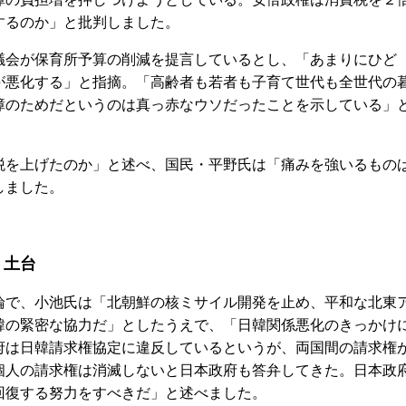
するのか」と批判しました。
会が保育所予算の削減を提言しているとし、「あまりにひど
が悪化する」と指摘。「高齢者も若者も子育て世代も全世代の
障のためだというのは真っ赤なウソだったことを示している」
を上げたのか」と述べ、国民・平野氏は「痛みを強いるもの
しました。
く土台
で、小池氏は「北朝鮮の核ミサイル開発を止め、平和な北東
韓の緊密な協力だ」としたうえで、「日韓関係悪化のきっかけ
府は日韓請求権協定に違反しているというが、両国間の請求権
個人の請求権は消滅しないと日本政府も答弁してきた。日本政
回復する努力をすべきだ」と述べました。