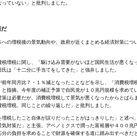
なっていない」と批判しました。
策だ
への増税後の景気動向や、政府が近くまとめる経済対策につ
税増税に関し、「駆け込み需要がないほど国民生活が悪くな
田氏は「十二分に手当てをしてきた」と強弁しました。
前年同月比７・１％減となったことなどを示し、「消費税増
」と指摘。今年度の補正予算で自民党が１０兆円規模を求めて
対策は必要だが、消費税増税して景気が悪くなったからとばら
費税増税。同じことの繰り返しだ」と批判しました。
増税したこと自体が誤りだったことがはっきりした」と述べ
景気対策だ」と主張。アベノミクスで潤った富裕層や４００兆
応分の負担を求めることで財源を確保する道に踏み出すべきだ