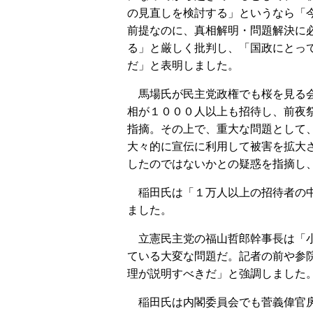
の見直しを検討する」というなら「
前提なのに、真相解明・問題解決に
る」と厳しく批判し、「国政にとっ
だ」と表明しました。
馬場氏が民主党政権でも桜を見る会
相が１０００人以上も招待し、前夜
指摘。その上で、重大な問題として
大々的に宣伝に利用して被害を拡大
したのではないかとの疑惑を指摘し
稲田氏は「１万人以上の招待者の中
ました。
立憲民主党の福山哲郎幹事長は「小
ている大変な問題だ。記者の前や参
理が説明すべきだ」と強調しました
稲田氏は内閣委員会でも菅義偉官房