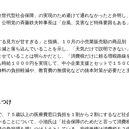
世代型社会保障」の実現のため避けて通れなかったと弁明し
。公明党の斉藤鉄夫幹事長は「台風、災害など特殊要因もある
る見方が甘すぎる」と指摘。１０月の小売業販売額の商品別
％減と落ち込んでいることを示し、「天気だけで説明できない
ませていることは明らかだとし、「消費税だけに頼る増税路線
も時給１０００円を実現して、中小企業支援とセットで１５０
険料の負担軽減や、教育費の無償化などの抜本対策が必要だと
しつけ
、７５歳以上の医療費窓口負担を１割から２割にするなど社
いることについて、小池氏は「社会保障のためだと言って消費
障の負担増を押しつけようとしている。安倍政権は消費税を２