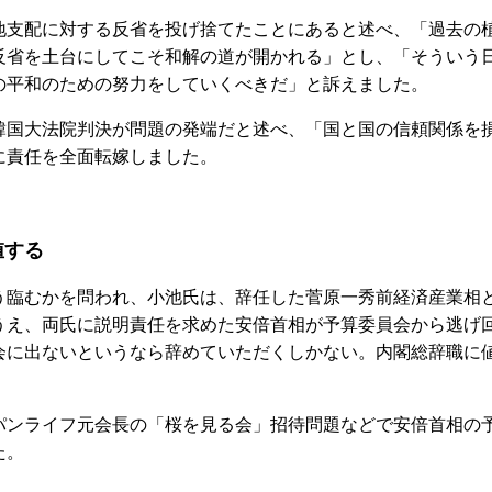
支配に対する反省を投げ捨てたことにあると述べ、「過去の
反省を土台にしてこそ和解の道が開かれる」とし、「そういう
の平和のための努力をしていくべきだ」と訴えました。
国大法院判決が問題の発端だと述べ、「国と国の信頼関係を
に責任を全面転嫁しました。
値する
臨むかを問われ、小池氏は、辞任した菅原一秀前経済産業相
うえ、両氏に説明責任を求めた安倍首相が予算委員会から逃げ
会に出ないというなら辞めていただくしかない。内閣総辞職に
ンライフ元会長の「桜を見る会」招待問題などで安倍首相の
た。