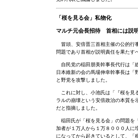
「桜を見る会」私物化
マルチ元会長招待 首相には説
冒頭、安倍晋三首相主催の公的行事
問題であり首相が説明責任を果たす
自民党の稲田朋美幹事長代行は「総
日本維新の会の馬場伸幸幹事長は「
と野党を攻撃しました。
これに対し、小池氏は「『桜を見る
ラルの崩壊という安倍政治の本質を
だと指摘しました。
稲田氏が「桜を見る会」の問題を「
加者が１万人から１万８０００人に
になってから起きているとして、「