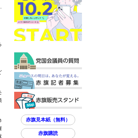
る
。
ど
モ
須
赤旗見本紙（無料）
参
権
赤旗購読
数