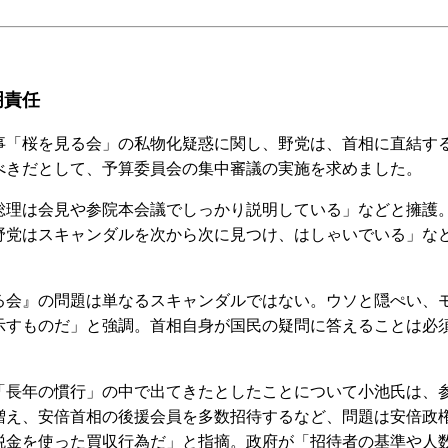
明責任
「桜を見る会」の私物化疑惑に関し、野党は、首相に直結す
べきだとして、予算委員会の集中審議の実施を求めました。
理は会見や参院本会議でしっかり説明している」などと擁護
野党はスキャンダルを次から次に見つけ、はしゃいでいる」な
会』の問題は単なるスキャンダルではない。ウソと隠ぺい、
示すものだ」と強調。首相自身が国民の疑問に答えることは必
長年の慣行」の中で出てきたとしたことについて小池氏は、
増え、安倍首相の後援会員を多数招待するなど、問題は安倍政
税金を使った買収行為だ」と指摘。政府が「招待者の基準や人