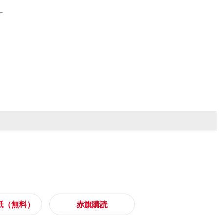
紙（無料）
赤旗購読