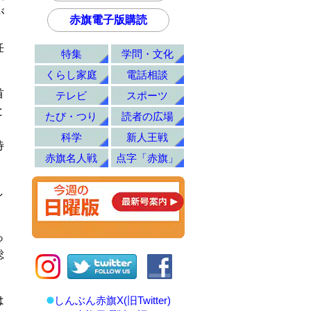
が
赤旗電子版購読
任
特集
学問・文化
くらし家庭
電話相談
首
テレビ
スポーツ
と
たび・つり
読者の広場
科学
新人王戦
待
赤旗名人戦
点字「赤旗」
し
っ
総
は
しんぶん赤旗X(旧Twitter)