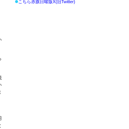
こちら赤旗日曜版X(旧Twitter)
い
っ
税
い
ま
、
円
と