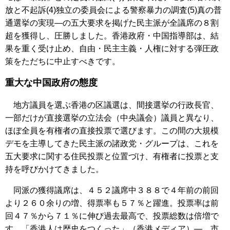
放と不起訴(4)独立の委員会による警察暴力の調査(5)真の普
通選挙の実現―の五大要求を掲げた民主派が全議席の８割
超を獲得し、圧勝しました。香港政府・中国指導部は、結
果を重く受け止め、自由・民主主義・人権に対する弾圧政
策をただちに中止すべきです。
重大な中国政府の態度
地方議員を選ぶ香港の区議選は、間接選挙の行政長官、
一部だけが直接選挙の立法会（中央議会）議員と異なり、
ほぼ全員を有権者の直接投票で選びます。この間の大規模
デモを主導してきた民主派の諸政党・グループは、これを
五大要求に関する住民投票と位置づけ、有権者に投票と支
持を呼びかけてきました。
同派の獲得議席は、４５２議席中３８８で４年前の前回
より２６０余りの増、得票率も５７％と躍進。投票率は前
回４７％から７１％に伸び過去最高で、投票総数は倍増で
す。「香港人は歴史をつくった」（香港メディア）―。市