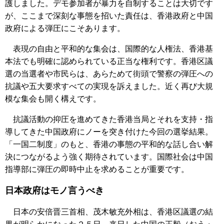
護しました。デモ参加者が暴力を自制することは大切です
が、ここまで深刻な事態を招いた責任は、香港政府と中国
政府による弾圧にこそあります。
表現の自由と平和的な集会は、国際的な人権法、香港基
本法でも明確に認められている正当な権利です。香港区議
選の当選者や市民らは、あらためて街頭で警察の弾圧への
抗議や五大要求すべての実現を訴えました。近く再び大規
模な集会も開く構えです。
抗議活動の抑圧を進めてきた香港当局とそれを支持・指
導してきた中国政府にノーを突き付けた今回の選挙結果。
「一国二制度」のもと、香港の事態の平和的な話し合い解
決につながるよう強く期待されています。国際社会は中国
指導部に弾圧の即時中止を求めることが重要です。
日本政府はモノ言うべき
日本の安倍晋三首相、茂木敏充外相は、香港区議選の結