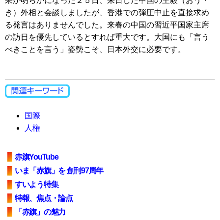
果が明らかになった２５日、来日した中国の王毅（おう・
き）外相と会談しましたが、香港での弾圧中止を直接求め
る発言はありませんでした。来春の中国の習近平国家主席
の訪日を優先しているとすれば重大です。大国にも「言う
べきことを言う」姿勢こそ、日本外交に必要です。
国際
人権
赤旗YouTube
いま「赤旗」を 創刊97周年
すいよう特集
特報、焦点・論点
「赤旗」の魅力