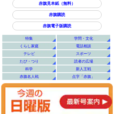
赤旗見本紙（無料）
赤旗購読
赤旗電子版購読
特集
学問・文化
くらし家庭
電話相談
テレビ
スポーツ
たび・つり
読者の広場
科学
新人王戦
赤旗名人戦
点字「赤旗」