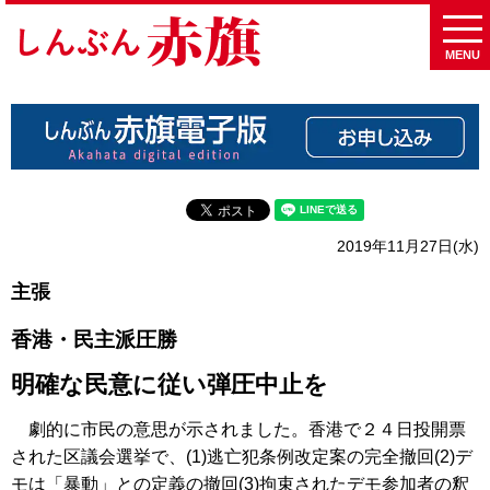
MENU
2019年11月27日(水)
主張
香港・民主派圧勝
明確な民意に従い弾圧中止を
劇的に市民の意思が示されました。香港で２４日投開票
された区議会選挙で、(1)逃亡犯条例改定案の完全撤回(2)デ
モは「暴動」との定義の撤回(3)拘束されたデモ参加者の釈