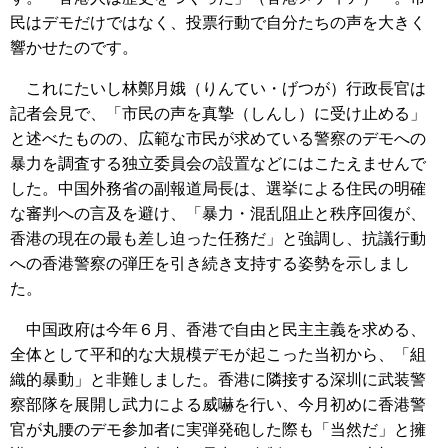
民はデモだけではなく、投票行動で自分たちの声を大きく
響かせたのです。
これにたいし林鄭月娥（りんてい・げつが）行政長官は
記者会見で、「市民の声を真摯（しんし）に受け止める」
と述べたものの、広範な市民が求めている警察のデモへの
暴力を調査する独立委員会の設置などにはこたえませんで
した。中国外務省の副報道局長は、選挙による住民の明確
な審判への言及を避け、「暴力・混乱阻止と秩序回復が、
香港の現在の最も差し迫った任務だ」と強調し、抗議行動
への香港警察の弾圧を引き続き支持する姿勢を示しまし
た。
中国政府は今年６月、香港で自由と民主主義を求める、
全体として平和的な大規模デモが起こった当初から、「組
織的暴動」と非難しました。香港に隣接する深圳に武装警
察部隊を展開し武力による威嚇を行い、今月初めに香港警
官が丸腰のデモ参加者に実弾発砲した際も「当然だ」と擁