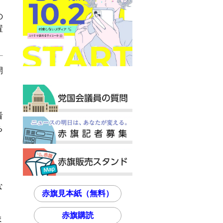
の
置
開
、
看
ち
。
。
な
赤旗見本紙（無料）
赤旗購読
ま