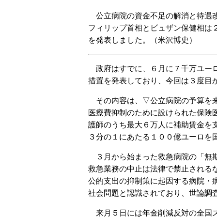
公立病院の資金不足の解消と待遇改
フィリップ首相とビュザン保健相は
を発表しました。（米沢博史）
政府はすでに、６月に７千万ユーロ
措置を発表しており、今回は３度目
その内容は、▽公立病院の予算を来
医療費抑制のために設けられた保険
護師のうち最大６万人に補助賃金を
３分の１にあたる１００億ユーロを
３月から始まった救急病院の「無期
救急業務の中止は法律で禁止される
公的支出の抑制策に起因する病院・
社会問題と認識されており、世論調
来月５日には年金削減反対の全国ス