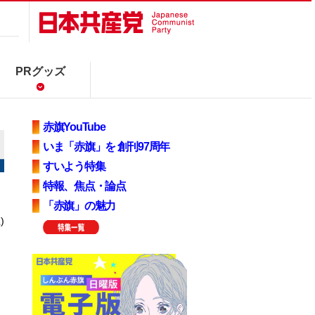
PRグッズ
赤旗YouTube
いま「赤旗」を 創刊97周年
すいよう特集
特報、焦点・論点
「赤旗」の魅力
)