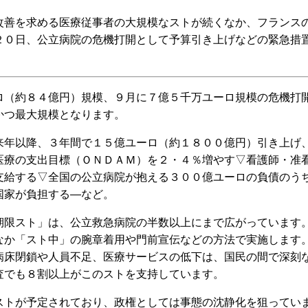
善を求める医療従事者の大規模なストが続くなか、フランス
２０日、公立病院の危機打開として予算引き上げなどの緊急措
（約８４億円）規模、９月に７億５千万ユーロ規模の危機打
かつ最大規模となります。
年以降、３年間で１５億ユーロ（約１８００億円）引き上げ
医療の支出目標（ＯＮＤＡＭ）を２・４％増やす▽看護師・准
支給する▽全国の公立病院が抱える３００億ユーロの負債のう
国家が負担する―など。
限スト」は、公立救急病院の半数以上にまで広がっています
なか「スト中」の腕章着用や門前宣伝などの方法で実施します
病床閉鎖や人員不足、医療サービスの低下は、国民の間で深刻
査でも８割以上がこのストを支持しています。
トが予定されており、政権としては事態の沈静化を狙ってい