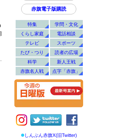
赤旗電子版購読
特集
学問・文化
Ｄ
くらし家庭
電話相談
同
テレビ
スポーツ
たび・つり
読者の広場
科学
新人王戦
赤旗名人戦
点字「赤旗」
しんぶん赤旗X(旧Twitter)