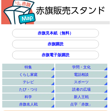
赤旗見本紙（無料）
赤旗購読
赤旗電子版購読
特集
学問・文化
くらし家庭
電話相談
テレビ
スポーツ
たび・つり
読者の広場
科学
新人王戦
赤旗名人戦
点字「赤旗」