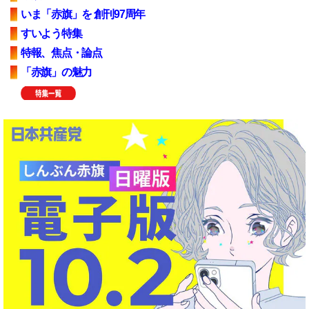
いま「赤旗」を 創刊97周年
すいよう特集
特報、焦点・論点
「赤旗」の魅力