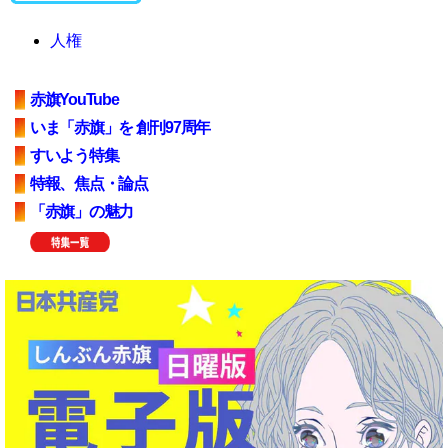
人権
赤旗YouTube
いま「赤旗」を 創刊97周年
すいよう特集
特報、焦点・論点
「赤旗」の魅力