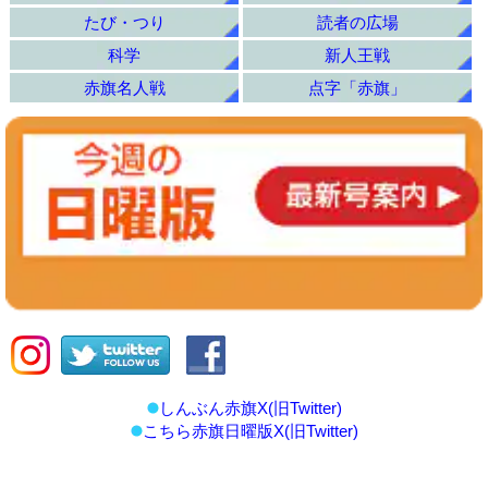
たび・つり
読者の広場
科学
新人王戦
赤旗名人戦
点字「赤旗」
しんぶん赤旗X(旧Twitter)
こちら赤旗日曜版X(旧Twitter)