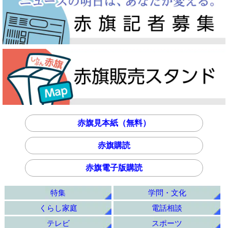
赤旗見本紙（無料）
赤旗購読
赤旗電子版購読
特集
学問・文化
くらし家庭
電話相談
テレビ
スポーツ