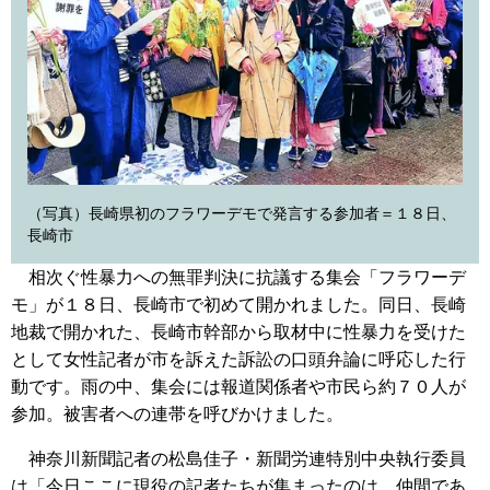
（写真）長崎県初のフラワーデモで発言する参加者＝１８日、
長崎市
相次ぐ性暴力への無罪判決に抗議する集会「フラワーデ
モ」が１８日、長崎市で初めて開かれました。同日、長崎
地裁で開かれた、長崎市幹部から取材中に性暴力を受けた
として女性記者が市を訴えた訴訟の口頭弁論に呼応した行
動です。雨の中、集会には報道関係者や市民ら約７０人が
参加。被害者への連帯を呼びかけました。
神奈川新聞記者の松島佳子・新聞労連特別中央執行委員
は「今日ここに現役の記者たちが集まったのは、仲間であ