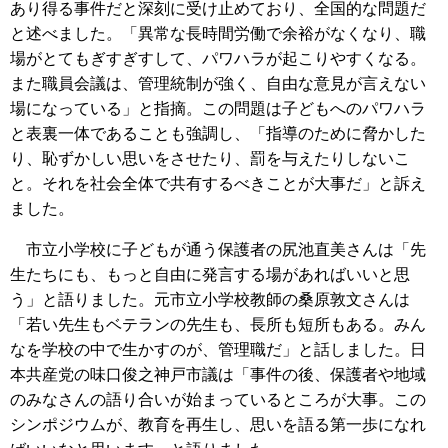
あり得る事件だと深刻に受け止めており、全国的な問題だ
と述べました。「異常な長時間労働で余裕がなくなり、職
場がとてもぎすぎすして、パワハラが起こりやすくなる。
また職員会議は、管理統制が強く、自由な意見が言えない
場になっている」と指摘。この問題は子どもへのパワハラ
と表裏一体であることも強調し、「指導のために脅かした
り、恥ずかしい思いをさせたり、罰を与えたりしないこ
と。それを社会全体で共有するべきことが大事だ」と訴え
ました。
市立小学校に子どもが通う保護者の尻池直美さんは「先
生たちにも、もっと自由に発言する場があればいいと思
う」と語りました。元市立小学校教師の桑原敦文さんは
「若い先生もベテランの先生も、長所も短所もある。みん
なを学校の中で生かすのが、管理職だ」と話しました。日
本共産党の味口俊之神戸市議は「事件の後、保護者や地域
のみなさんの語り合いが始まっているところが大事。この
シンポジウムが、教育を再生し、思いを語る第一歩になれ