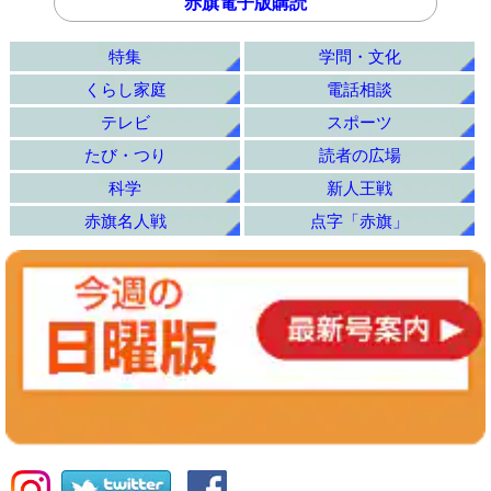
赤旗電子版購読
特集
学問・文化
くらし家庭
電話相談
テレビ
スポーツ
たび・つり
読者の広場
科学
新人王戦
赤旗名人戦
点字「赤旗」