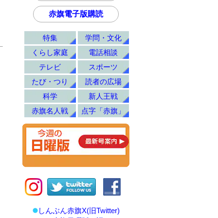
」
赤旗電子版購読
特集
学問・文化
くらし家庭
電話相談
テレビ
スポーツ
たび・つり
読者の広場
科学
新人王戦
赤旗名人戦
点字「赤旗」
しんぶん赤旗X(旧Twitter)