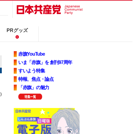
PRグッズ
赤旗YouTube
いま「赤旗」を 創刊97周年
すいよう特集
特報、焦点・論点
「赤旗」の魅力
)