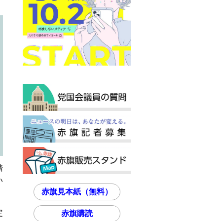
踏
い
赤旗見本紙（無料）
定
赤旗購読