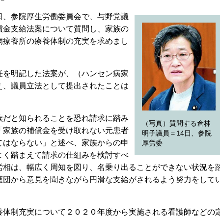
、参院厚生労働委員会で、与野党議
償金支給法案について質問し、家族の
病療養所の療養体制の充実を求めまし
を明記した法案が、（ハンセン病家
え、議員立法として提出されたことは
だと知られることを恐れ請求に踏み
（写真）質問する倉林
「家族の補償金を受け取れない元患者
明子議員＝14日、参院
てはならない」と述べ、家族からの申
厚労委
よく踏まえて請求の仕組みを検討すべ
労相は、幅広く周知を図り、名乗り出ることができない状況を
護団から意見を聞きながら円滑な支給がされるよう努力をして
体制充実について２０２０年度から実施される看護師などの