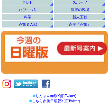
テレビ
スポーツ
たび・つり
読者の広場
科学
新人王戦
赤旗名人戦
点字「赤旗」
しんぶん赤旗X(旧Twitter)
こちら赤旗日曜版X(旧Twitter)