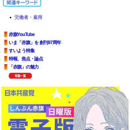
労働者・雇用
赤旗YouTube
いま「赤旗」を 創刊97周年
すいよう特集
特報、焦点・論点
「赤旗」の魅力