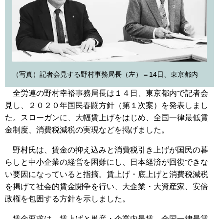
（写真）記者会見する野村事務局長（左）＝14日、東京都内
全労連の野村幸裕事務局長は１４日、東京都内で記者会
見し、２０２０年国民春闘方針（第１次案）を発表しまし
た。スローガンに、大幅賃上げをはじめ、全国一律最低賃
金制度、消費税減税の実現などを掲げました。
野村氏は、賃金の抑え込みと消費税引き上げが国民の暮
らしと中小企業の経営を困難にし、日本経済が回復できな
い要因になっていると指摘。賃上げ・底上げと消費税減税
を掲げて社会的賃金闘争を行い、大企業・大資産家、安倍
政権を包囲する方針を示しました。
賃金要求は、賃上げと単産・企業内最賃、全国一律最賃