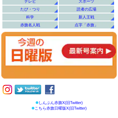
テレビ
スポーツ
たび・つり
読者の広場
科学
新人王戦
赤旗名人戦
点字「赤旗」
しんぶん赤旗X(旧Twitter)
こちら赤旗日曜版X(旧Twitter)