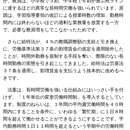
が、教員は、小学校で３割、中学校で６割が過労死ライン
に達するほどの異常な長時間労働を強いられています。原
因は、学習指導要領の改訂による授業時数の増加、勤務時
間内には終わらないほどの過剰な業務量を放置する一方
で、必要な教員増をしてこなかったためです。
さらに給特法が、４％の教職調整額の支給と引き換え
に、労働基準法第３７条の割増賃金の規定を適用除外した
ことが、時間外勤務を規制する手段を奪い、際限のない長
時間勤務の実態を引き起こしてきました。給特法は労基法
３７条を適用し、割増賃金を支払うよう抜本的に改めるべ
きです。
法案は、長時間労働を強いる仕組みにはいっさい手を付
けず、「１年単位の変形労働時間制」を導入するとしてい
ます。制度のねらいは、１年間の平均週労働時間を４０時
間内にすることを条件に、いわゆる「繁忙期」に１日８時
間を超えて働かせることができるようにすることです。平
均勤務時間１日１１時間を超えるという学期中の労働時間