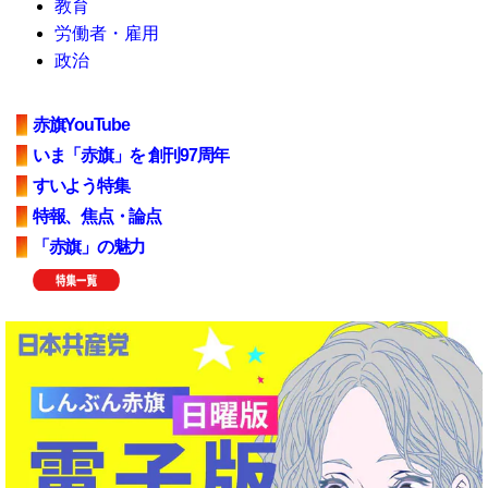
教育
労働者・雇用
政治
赤旗YouTube
いま「赤旗」を 創刊97周年
すいよう特集
特報、焦点・論点
「赤旗」の魅力