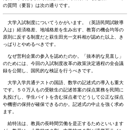
の質問（要旨）は次の通りです。
大学入試制度についてうかがいます。（英語民間試験導
入は）経済格差、地域格差を生み出す、教育の機会均等の
原則に反する制度だと萩生田光一文科相が認めた以上、き
っぱりとやめるべきです。
なぜ営利企業の参入を認めたのか。「抜本的な見直し」
のためには、今回の入試制度改革の政策決定過程の全会議
録を公開し、国民的な検証を行うべきです。
大学入学共通テストの国語、数学の記述式の導入も重大
です。５０万人もの受験生の記述答案の採点業務を民間に
丸投げし、学生バイトを含む採点者でどうして公正な採点
や機密の保持が確保できるのか。記述式の中止を強く求め
ます。
給特法は、教員の長時間労働を是正するためといいます