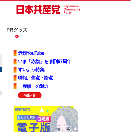
PRグッズ
赤旗YouTube
いま「赤旗」を 創刊97周年
すいよう特集
特報、焦点・論点
「赤旗」の魅力
)