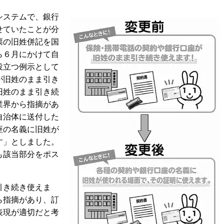
システムで、銀行
せていたことが分
票の旧姓併記を国
ら６月にかけて自
役立つ例示として
が旧姓のまま引き
旧姓のまま引き続
業界から指摘があ
自治体に送付した
座の名義に旧姓が
す」としました。
も該当部分をポス
引き続き使えま
ら指摘があり、訂
表現が適切だと考