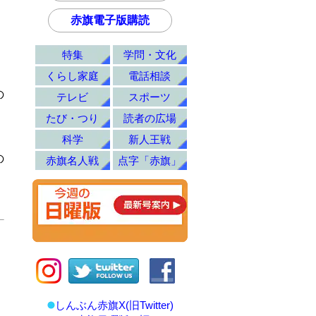
赤旗電子版購読
特集
学問・文化
くらし家庭
電話相談
の
テレビ
スポーツ
たび・つり
読者の広場
科学
新人王戦
の
赤旗名人戦
点字「赤旗」
しんぶん赤旗X(旧Twitter)