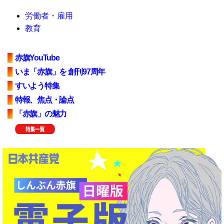
労働者・雇用
教育
赤旗YouTube
いま「赤旗」を 創刊97周年
すいよう特集
特報、焦点・論点
「赤旗」の魅力