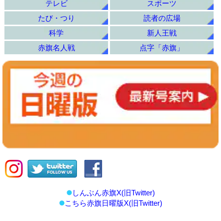
テレビ
スポーツ
たび・つり
読者の広場
科学
新人王戦
赤旗名人戦
点字「赤旗」
しんぶん赤旗X(旧Twitter)
こちら赤旗日曜版X(旧Twitter)