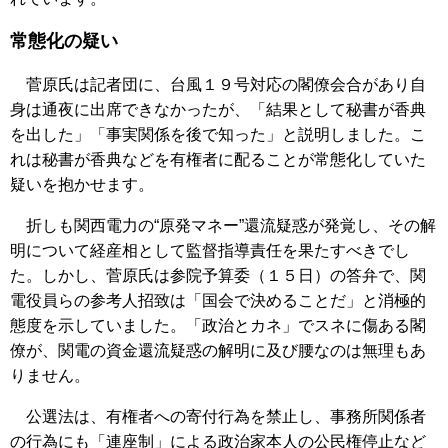
常態化の疑い
菅原氏は記者団に、台風１９号対応の閣僚会合があり自
身は通夜に出席できなかったが、「結果として秘書が香典
を出した」「事実関係を後で知った」と説明しました。こ
れは秘書が香典などを有権者に配ることが常態化していた
疑いを抱かせます。
折しも関西電力の“原発マネー”還流疑惑が発覚し、その解
明について経産相として監督指導責任を果たすべきでし
た。しかし、菅原氏は参院予算委（１５日）の答弁で、関
電役員らの参考人招致は「国会で決めることだ」と消極的
態度を示していました。「政治とカネ」でスネに傷ある閣
僚が、関電の資金還流疑惑の解明に及び腰なのは無理もあ
りません。
公選法は、有権者への寄付行為を禁止し、事務所関係者
の行為にも「連座制」による政治家本人の公民権停止など