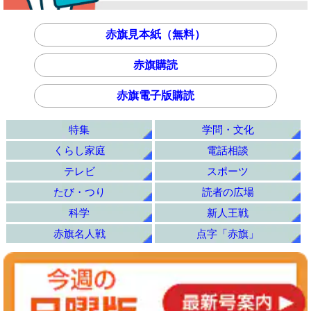
赤旗見本紙（無料）
赤旗購読
赤旗電子版購読
特集
学問・文化
くらし家庭
電話相談
テレビ
スポーツ
たび・つり
読者の広場
科学
新人王戦
赤旗名人戦
点字「赤旗」