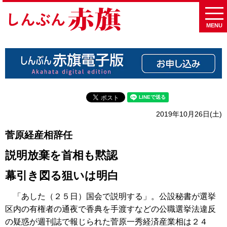
MENU
2019年10月26日(土)
菅原経産相辞任
説明放棄を首相も黙認
幕引き図る狙いは明白
「あした（２５日）国会で説明する」。公設秘書が選挙
区内の有権者の通夜で香典を手渡すなどの公職選挙法違反
の疑惑が週刊誌で報じられた菅原一秀経済産業相は２４