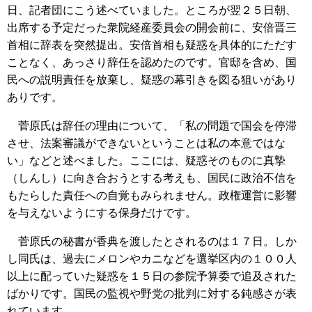
日、記者団にこう述べていました。ところが翌２５日朝、
出席する予定だった衆院経産委員会の開会前に、安倍晋三
首相に辞表を突然提出。安倍首相も疑惑を具体的にただす
ことなく、あっさり辞任を認めたのです。官邸を含め、国
民への説明責任を放棄し、疑惑の幕引きを図る狙いがあり
ありです。
菅原氏は辞任の理由について、「私の問題で国会を停滞
させ、法案審議ができないということは私の本意ではな
い」などと述べました。ここには、疑惑そのものに真摯
（しんし）に向き合おうとする考えも、国民に政治不信を
もたらした責任への自覚もみられません。政権運営に影響
を与えないようにする保身だけです。
菅原氏の秘書が香典を渡したとされるのは１７日。しか
し同氏は、過去にメロンやカニなどを選挙区内の１００人
以上に配っていた疑惑を１５日の参院予算委で追及された
ばかりです。国民の監視や野党の批判に対する鈍感さが表
れています。