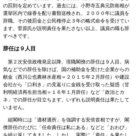
の罰則を定めています。過去には、小野寺五典元防衛相が
選挙区内で線香を配り書類送検され、２０００年に議員を
辞職。その後罰金と公民権停止３年の略式命令を受けてい
ます。菅原氏が説明責任を果たさない以上、議員の職も辞
すべきです。
辞任は９人目
第２次安倍政権発足以降、現職閣僚の辞任は９人目。病
気などでの辞任を除けば、国の補助金を受けた企業からの
献金（西川公也農林水産相＝２０１５年２月辞任）や建設
会社から「口利き」の見返りに金銭を受け取った疑惑（甘
利明経済再生担当相＝１６年１月辞任）など「政治とカ
ネ」での辞任が目立ちます。いずれも説明責任は果たして
いません。
組閣時には「適材適所」を強調する安倍首相ですが、閣
僚辞任のたびに「任命責任は私にある」などと「おわび」
を繰り返してきました。しかし、実際に「責任」を果たし