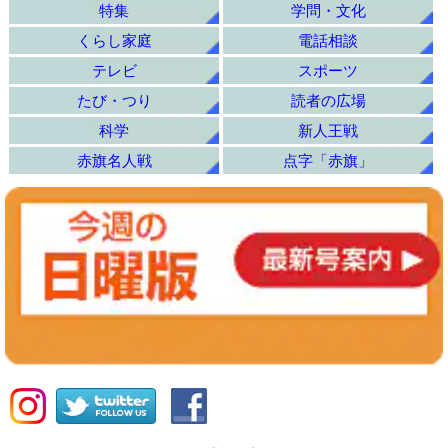
特集
学問・文化
くらし家庭
電話相談
テレビ
スポーツ
たび・つり
読者の広場
科学
新人王戦
赤旗名人戦
点字「赤旗」