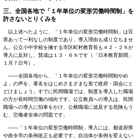
三、全国各地で「１年単位の変形労働時間制」を
許さないとりくみを
以上述べたように、「１年単位の変形労働時間制」は百
害あって一利なしの制度であり、導入理由も成り立ちませ
ん。公立小中学校を擁する市区町村教育長も４２・２％が
導入に反対し、賛成は１３・６％です（「日本教育新聞」
１月７日号）。
――全国各地から、「１年単位の変形労働時間制やめ
よ」の声を、署名をはじめさまざまな形で政府・国会にと
どけましょう。すでに民間職場では、制度を導入した職場
の方が長時間労働の傾向です。公立教員への導入は、民間
職場への導入に拍車をかけ、公務職場に波及する危険もう
む、労働者全体の問題です。
――「１年単位の変形労働時間制」導入には、都道府県
や政令市の条例改正も必要です。自治体が条例を変えない