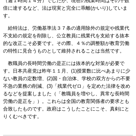
（週１時間１４分）でしたが、現在の残業時間はその十数
倍に達するなど、法は現実と完全に乖離(かいり)していま
す。
給特法は、労働基準法３７条の適用除外の規定や残業代
不支給の規定を削除し、公立教員に残業代を支給する抜本
的な改正こそ必要です。その際、４％の調整額が教育労働
の特性に見合うものとして維持されることは当然です。
教職員の長時間労働の是正には抜本的な対策が必要で
す。日本共産党は昨年１１月、(1)授業数に比べあまりに少
ない教員の定数増、(2)国・自治体、学校の双方からの不要
不急の業務の削減、(3)「残業代ゼロ」を定めた法律を改め
るなどを提案しました（「教職員を増やし、異常な長時間
労働の是正を」）。これらは全国の教育関係者の要求とも
合致したものです。政府はこうしたことにこそ、真剣にと
りくむべきです。