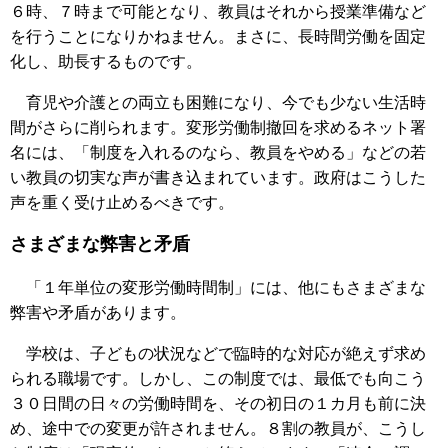
６時、７時まで可能となり、教員はそれから授業準備など
を行うことになりかねません。まさに、長時間労働を固定
化し、助長するものです。
育児や介護との両立も困難になり、今でも少ない生活時
間がさらに削られます。変形労働制撤回を求めるネット署
名には、「制度を入れるのなら、教員をやめる」などの若
い教員の切実な声が書き込まれています。政府はこうした
声を重く受け止めるべきです。
さまざまな弊害と矛盾
「１年単位の変形労働時間制」には、他にもさまざまな
弊害や矛盾があります。
学校は、子どもの状況などで臨時的な対応が絶えず求め
られる職場です。しかし、この制度では、最低でも向こう
３０日間の日々の労働時間を、その初日の１カ月も前に決
め、途中での変更が許されません。８割の教員が、こうし