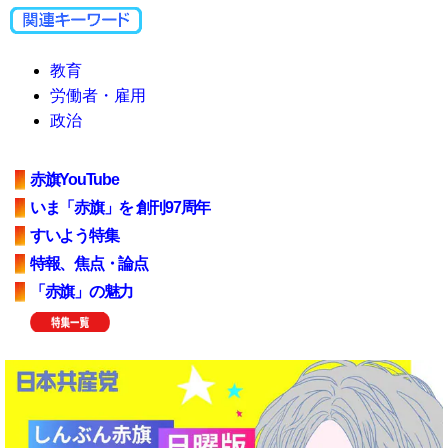
教育
労働者・雇用
政治
赤旗YouTube
いま「赤旗」を 創刊97周年
すいよう特集
特報、焦点・論点
「赤旗」の魅力