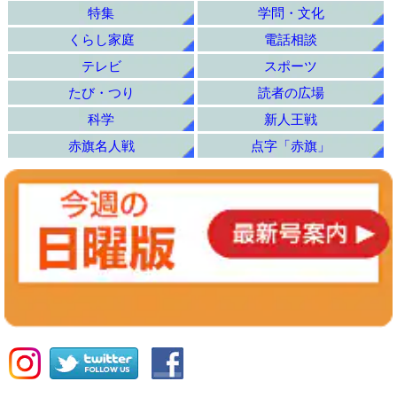
特集
学問・文化
くらし家庭
電話相談
テレビ
スポーツ
たび・つり
読者の広場
科学
新人王戦
赤旗名人戦
点字「赤旗」