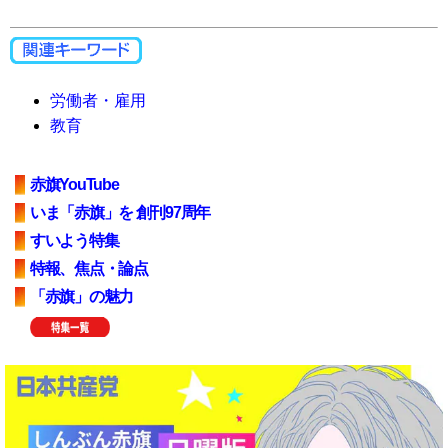
労働者・雇用
教育
赤旗YouTube
いま「赤旗」を 創刊97周年
すいよう特集
特報、焦点・論点
「赤旗」の魅力