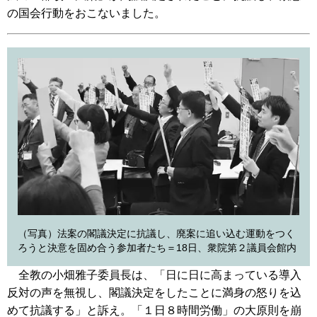
の国会行動をおこないました。
（写真）法案の閣議決定に抗議し、廃案に追い込む運動をつく
ろうと決意を固め合う参加者たち＝18日、衆院第２議員会館内
全教の小畑雅子委員長は、「日に日に高まっている導入
反対の声を無視し、閣議決定をしたことに満身の怒りを込
めて抗議する」と訴え。「１日８時間労働」の大原則を崩