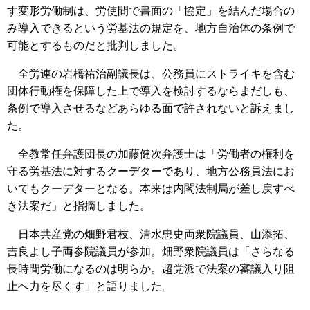
す変形労働制は、労使間で書面の「協定」を結んだ場合の
み導入できるという労基法の規定を、地方自治体の条例で
可能とするものだと批判しました。
全労連の岩橋祐治副議長は、公務員にストライキを含む
団体行動権を保障した上で導入を検討するならまだしも、
条例で導入させるなどあらゆる面で許されないと訴えまし
た。
全教常任弁護団長の加藤健次弁護士は「労働者の権利を
守る労基法に対するクーデターであり、地方公務員法にお
いてもクーデターとなる。本来は内閣法制局が差し戻すべ
き法案だ」と指摘しました。
日本共産党の畑野君枝、清水忠史両衆院議員、山添拓、
吉良よし子両参院議員が参加。畑野衆院議員は「さらなる
長時間労働になるのは明らか。超党派で法案の審議入り阻
止へ力を尽くす」と語りました。