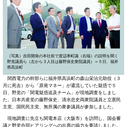
（写真）吉田開発の本社前で渡辺孝町議（右端）の説明を聞く
野党議員ら（左から３人目は藤野保史衆院議員）＝５日、福井
県高浜町
関西電力の幹部らに福井県高浜町の森山栄治元助役（３
月に死去）から「原発マネー」が還流していた疑惑で５
日、野党の「関電疑惑追及チーム」が現地調査をしまし
た。日本共産党の藤野保史、清水忠史両衆院議員と立憲民
主党、国民民主党、無所属の衆参議員が参加しました。
現地調査に先立ち関電本店（大阪市）を訪問し、国会審
議と野党合同ヒアリングへの出席の協力を要請しました。