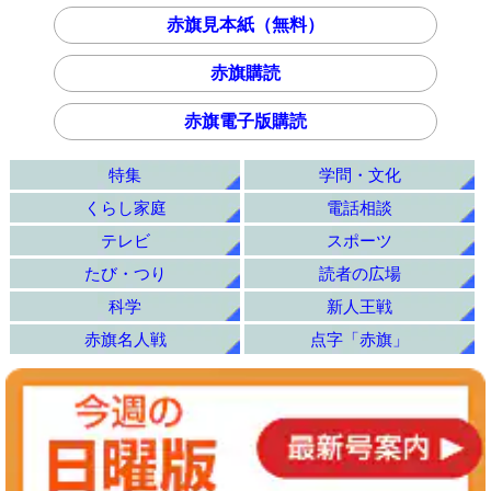
赤旗見本紙（無料）
赤旗購読
赤旗電子版購読
特集
学問・文化
くらし家庭
電話相談
テレビ
スポーツ
たび・つり
読者の広場
科学
新人王戦
赤旗名人戦
点字「赤旗」