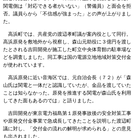
関電側は「対応できる者がいない」（警備員）と面会を拒
否。議員らから「不信感が強まった」との声が上がりまし
た。
高浜町では、共産党の渡辺孝町議が案内役として同行。
高浜原発を敷地外から視察し、森山元助役に３億円を渡し
たとされる吉田開発が施工した町立中央体育館の駐車場な
どを調査しました。同工事は国の電源立地地域対策交付金
が使われています。
高浜原発に近い音海区では、元自治会長（７２）が「森
山氏は関電と一体だと認識していたが、金品を渡していた
ことは知らなかった。原発を推進する関電が森山氏を利用
してきた面もあるのでは」と語りました。
吉田開発が東京電力福島第１原発事故後の安全対策工事
や原発交付金事業で急成長してきたことを説明した渡辺町
議に対し、「交付金の流れの解明が求められる」との意見
も出されました。