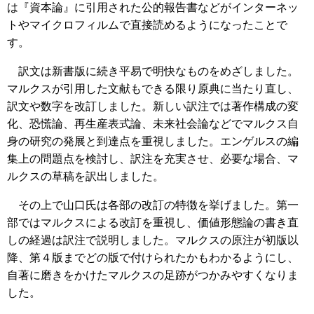
は『資本論』に引用された公的報告書などがインターネッ
トやマイクロフィルムで直接読めるようになったことで
す。
訳文は新書版に続き平易で明快なものをめざしました。
マルクスが引用した文献もできる限り原典に当たり直し、
訳文や数字を改訂しました。新しい訳注では著作構成の変
化、恐慌論、再生産表式論、未来社会論などでマルクス自
身の研究の発展と到達点を重視しました。エンゲルスの編
集上の問題点を検討し、訳注を充実させ、必要な場合、マ
ルクスの草稿を訳出しました。
その上で山口氏は各部の改訂の特徴を挙げました。第一
部ではマルクスによる改訂を重視し、価値形態論の書き直
しの経過は訳注で説明しました。マルクスの原注が初版以
降、第４版までどの版で付けられたかもわかるようにし、
自著に磨きをかけたマルクスの足跡がつかみやすくなりま
した。