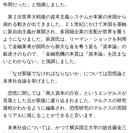
年間だった」と指摘しました。
第２次世界大戦後の資本主義システムが本家の米国から
崩れる動きが出てきました。２１世紀にかけて米国を基軸
に新自由主義が展開され、多国籍企業の支配が世界を覆う
ようになりました。萩原氏は、リーマン・ショックを利用
して金融業者が国民から膨大な金を奪う姿も『資本論』の
叙述そのもので、「金融危機の本質は『資本論』を読まな
いとわからない」と強調しました。
「なぜ新版でなければならないか」については恐慌論と
未来社会論を挙げました。
恐慌に関しては「商人資本の介在」というエンゲルスが
見落とした点が新版に盛り込まれました。マルクスの研究
過程がわかるように編集され、恐慌研究のマルクスの苦闘
をリアルに感じることができると言います。
未来社会については、かつて横浜国立大学の故佐藤金三