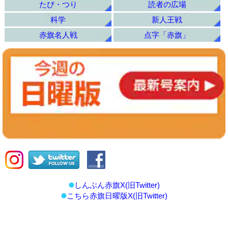
たび・つり
読者の広場
科学
新人王戦
赤旗名人戦
点字「赤旗」
しんぶん赤旗X(旧Twitter)
こちら赤旗日曜版X(旧Twitter)