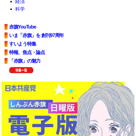
経済
科学
赤旗YouTube
いま「赤旗」を 創刊97周年
すいよう特集
特報、焦点・論点
「赤旗」の魅力