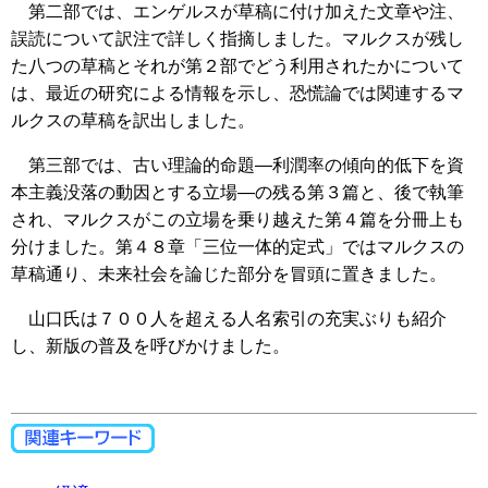
第二部では、エンゲルスが草稿に付け加えた文章や注、
誤読について訳注で詳しく指摘しました。マルクスが残し
た八つの草稿とそれが第２部でどう利用されたかについて
は、最近の研究による情報を示し、恐慌論では関連するマ
ルクスの草稿を訳出しました。
第三部では、古い理論的命題―利潤率の傾向的低下を資
本主義没落の動因とする立場―の残る第３篇と、後で執筆
され、マルクスがこの立場を乗り越えた第４篇を分冊上も
分けました。第４８章「三位一体的定式」ではマルクスの
草稿通り、未来社会を論じた部分を冒頭に置きました。
山口氏は７００人を超える人名索引の充実ぶりも紹介
し、新版の普及を呼びかけました。