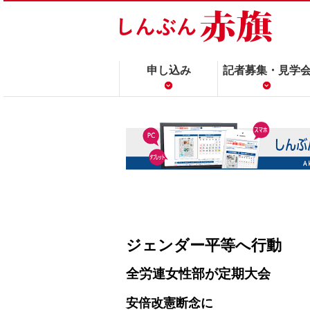
申し込み
記者募集・見学
ジェンダー平等へ行動
全労連女性部が定期大会
安倍改憲断念に