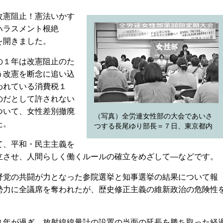
改憲阻止！憲法いかす
ハラスメント根絶
を開きました。
の１年は改憲阻止のた
う改憲を断念に追い込
われている消費税１
のだとして許されない
ついて、女性差別撤廃
（写真）全労連女性部の大会であいさ
た。
つする長尾ゆり部長＝７日、東京都内
て、平和・民主主義を
立させ、人間らしく働くルールの確立をめざして―などです。
党の共闘が力となった参院選挙と知事選挙の結果について報
勢力に全議席を奪われたが、歴史修正主義の維新政治の危険性
。
年が過ぎ、放射線線量計の設置の当面の延長を勝ち取った経