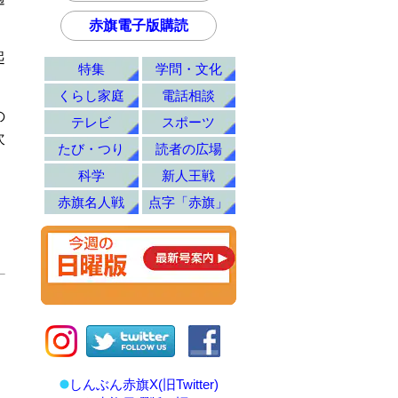
赤旗電子版購読
起
特集
学問・文化
くらし家庭
電話相談
の
テレビ
スポーツ
次
たび・つり
読者の広場
科学
新人王戦
赤旗名人戦
点字「赤旗」
しんぶん赤旗X(旧Twitter)