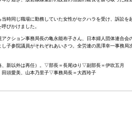
当時同じ職場に勤務していた女性がセクハラを受け、訴訟を
を呼びかけました。
アクション事務局長の亀永能布子さん、日本婦人団体連合会
よし子参院議員がそれぞれあいさつ。全労連の黒澤幸一事務局
、新以外は再任）。▽部長＝長尾ゆり▽副部長＝伊吹五月
、田頭愛美、山本乃里子▽事務局長＝大西玲子