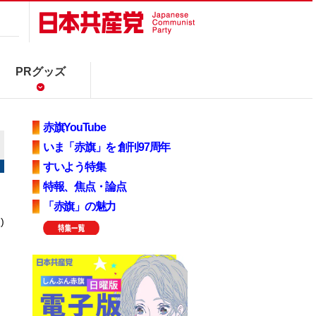
PRグッズ
赤旗YouTube
いま「赤旗」を 創刊97周年
すいよう特集
特報、焦点・論点
「赤旗」の魅力
)