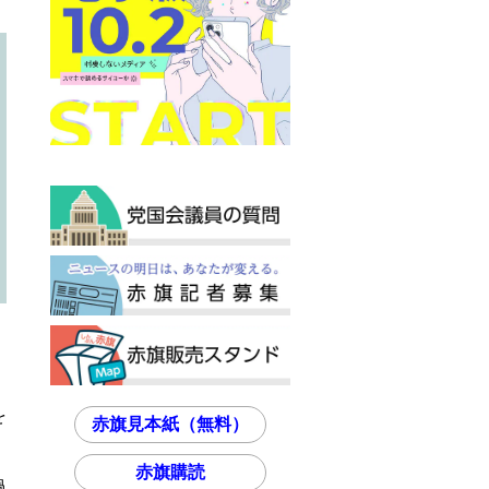
を
赤旗見本紙（無料）
赤旗購読
過