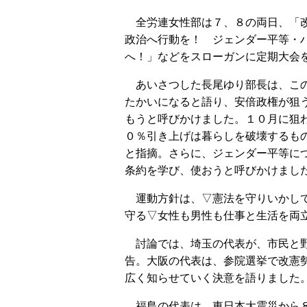
全労連女性部は７、８の両日、「
政治へ行動を！ ジェンダー平等・
へ！」などをスローガンに定期大会
あいさつした長尾ゆり部長は、こ
たかいになると語り、安倍政権が狙
もうと呼びかけました。１０月に狙
０％引き上げは暮らしを破壊するも
と指摘。さらに、ジェンダー平等に
条約を学び、使おうと呼びかけまし
運動方針は、▽憲法を守りいかし
守る▽女性も男性も仕事と生活を両
討論では、埼玉の代表が、市民と野
告。大阪の代表は、参院選挙で改憲
広く知らせていく決意を語りました
福島の代表は、東日本大震災から８