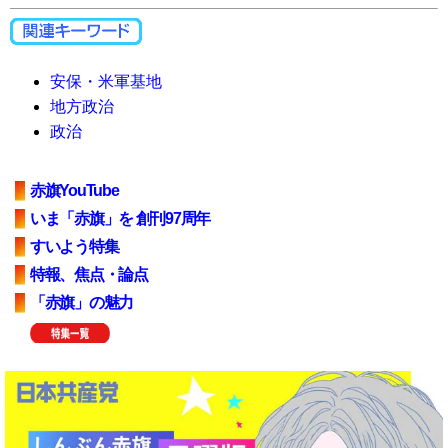
安保・米軍基地
地方政治
政治
赤旗YouTube
いま「赤旗」を 創刊97周年
すいよう特集
特報、焦点・論点
「赤旗」の魅力