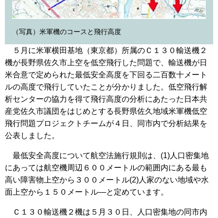
（写真）米軍機のコースと飛行高度
５月に米軍横田基地（東京都）所属のＣ１３０輸送機２
機が長野県佐久市上空を低空飛行した問題で、輸送機が日
米合意で定められた最低安全高度を下回る二百数十メート
ルの高度で飛行していたことが分かりました。低空飛行解
析センターの協力を得て飛行高度の分析にあたった日本共
産党佐久市議団をはじめとする長野県佐久地域米軍機低空
飛行問題プロジェクトチームが４日、同市内で分析結果を
公表しました。
最低安全高度について航空法施行規則は、(1)人口密集地
にあっては航空機周辺６００メートルの範囲内にある最も
高い障害物上空から３００メートル(2)人家のない地域や水
面上空から１５０メートル―と定めています。
Ｃ１３０輸送機２機は５月３０日、人口密集地の同市内