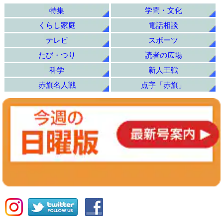
特集
学問・文化
くらし家庭
電話相談
テレビ
スポーツ
たび・つり
読者の広場
科学
新人王戦
赤旗名人戦
点字「赤旗」