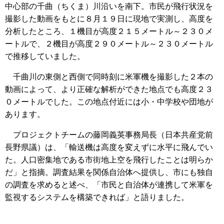
中心部の千曲（ちくま）川沿いを南下。市民が飛行状況を
撮影した動画をもとに８月１９日に現地で実測し、高度を
分析したところ、１機目が高度２１５メートル～２３０メ
ートルで、２機目が高度２９０メートル～２３０メートル
で推移していました。
千曲川の東側と西側で同時刻に米軍機を撮影した２本の
動画によって、より正確な解析ができた地点でも高度２３
０メートルでした。この地点付近には小・中学校や団地が
あります。
プロジェクトチームの藤岡義英事務局長（日本共産党前
長野県議）は、「輸送機は高度を変えずに水平に飛んでい
た。人口密集地である市街地上空を飛行したことは明らか
だ」と指摘。調査結果を関係自治体へ提供し、市にも独自
の調査を求めると述べ、「市民と自治体が連携して米軍を
監視するシステムを構築できれば」と語りました。