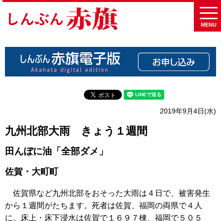
MENU
2019年9月4日(水)
九州北部大雨 きょう１週間
田んぼに油「全部ダメ」
佐賀・大町町
佐賀県など九州北部をおそった大雨は４日で、被害発生
から１週間がたちます。死者は佐賀、福岡の両県で４人
に。床上・床下浸水は佐賀で１６９７棟、福岡で５０５