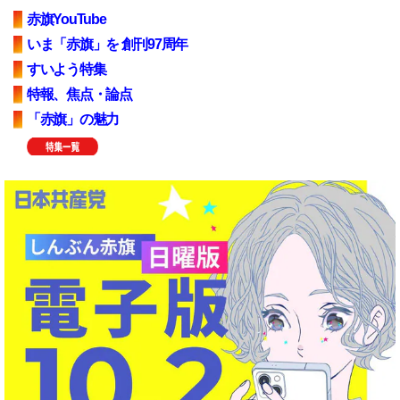
赤旗YouTube
いま「赤旗」を 創刊97周年
すいよう特集
特報、焦点・論点
「赤旗」の魅力