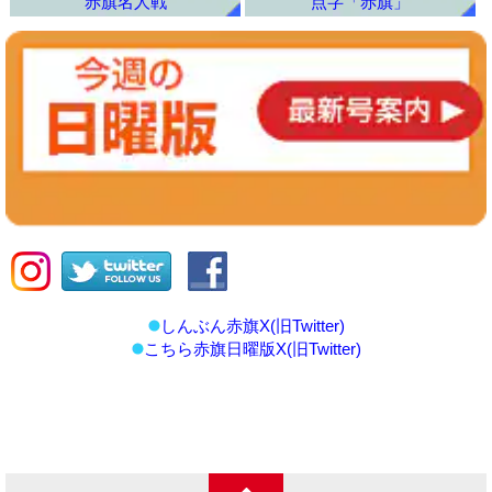
赤旗名人戦
点字「赤旗」
しんぶん赤旗X(旧Twitter)
こちら赤旗日曜版X(旧Twitter)