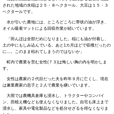
された地域の水稲は２５・８ヘクタール、大豆は１５・３
ヘクタールです。
水が引いた農地には、ところどころに帯状の油が浮き、
オイル吸着マットによる回収作業が続いています。
「田んぼは全部だめになりました。稲にも油が付着し、
土の中にもしみ込んでいる。あと1カ月ほどで収穫だったの
に…。このまま枯れてしまうのではないか」
町内で農業を営む女性(７３)は悔しい胸の内を明かしま
す。
女性は農家の２代目だった夫を昨年９月に亡くし、現在
は兼業農家の息子と２人で農業を継いでいます。
大雨では農機具倉庫も浸水し、トラクターやコンバイ
ン、田植え機なども使えなくなりました。自宅も床上まで
浸水し、家具や電化製品などを処分せざるを得なくなりま