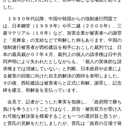
した。
１９９０年代以降、中国や韓国からの強制連行問題で
は、日本鋼管（１９９９年）や不二越（２０００年）、三
菱マテリアル（１６年）など、加害企業が被害者への謝罪
と「見舞金」の支給などで和解した例もあります。中国の
強制連行被害者が西松建設を相手におこした裁判では、日
本の最高裁が０７年４月、裁判上の個人の請求権は日中共
同声明により失われたとしながらも、「個人の実体的な請
求権までは消滅していない」と判断。日本政府や企業によ
る被害の回復に向けた自主的解決の期待を表明しました。
その後、西松建設は被害者らと正式に和解。謝罪し、記念
碑を建立、和解金を支払っています。
会見で、記者がこうした事実を指摘し、「政府間で勝ち
負けを争うということではなく、原告・被告双方が受け入
れ可能な解決策を模索することも一つの選択肢と思うが」
と菅氏の見解をただしましたが、菅氏は「政府の立場で発