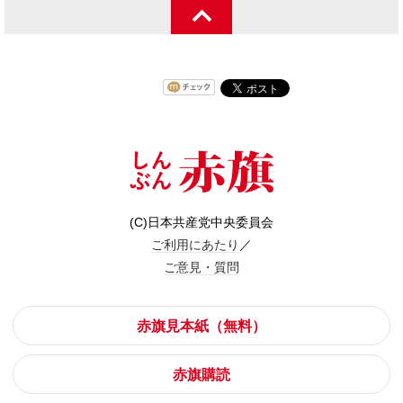
(C)日本共産党中央委員会
ご利用にあたり
／
ご意見・質問
赤旗見本紙（無料）
赤旗購読