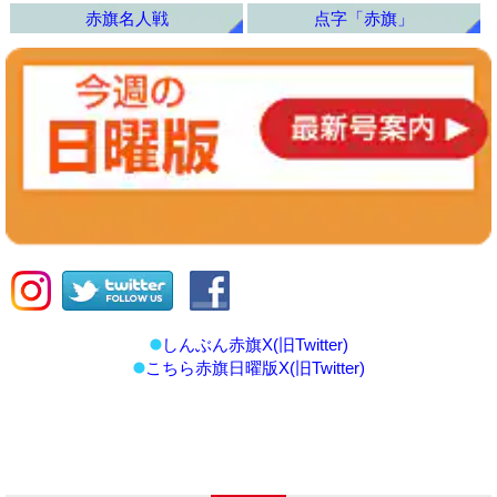
赤旗名人戦
点字「赤旗」
しんぶん赤旗X(旧Twitter)
こちら赤旗日曜版X(旧Twitter)