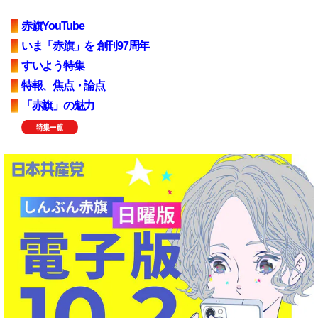
赤旗YouTube
いま「赤旗」を 創刊97周年
すいよう特集
特報、焦点・論点
「赤旗」の魅力