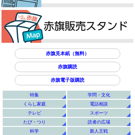
赤旗見本紙（無料）
赤旗購読
赤旗電子版購読
特集
学問・文化
くらし家庭
電話相談
テレビ
スポーツ
たび・つり
読者の広場
科学
新人王戦