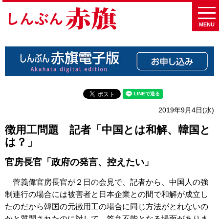
MENU
2019年9月4日(水)
徴用工問題 記者「中国とは和解、韓国と
は？」
官房長官「政府の発言、控えたい」
菅義偉官房長官が２日の会見で、記者から、中国人の強
制連行の場合には被害者と日本企業との間で和解が成立し
たのだから韓国の元徴用工の場合に同じ方法がとれないの
かと質問されたのに対して、答弁不能となる場面がありま