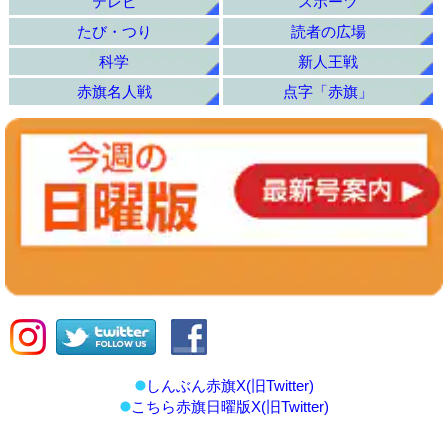
テレビ
スポーツ
たび・つり
読者の広場
科学
新人王戦
赤旗名人戦
点字「赤旗」
しんぶん赤旗X(旧Twitter)
こちら赤旗日曜版X(旧Twitter)