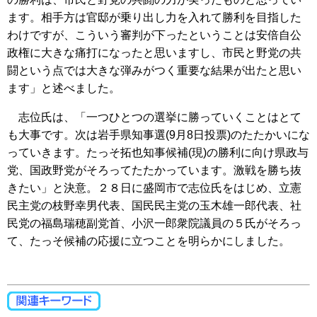
ます。相手方は官邸が乗り出し力を入れて勝利を目指した
わけですが、こういう審判が下ったということは安倍自公
政権に大きな痛打になったと思いますし、市民と野党の共
闘という点では大きな弾みがつく重要な結果が出たと思い
ます」と述べました。
志位氏は、「一つひとつの選挙に勝っていくことはとて
も大事です。次は岩手県知事選(9月8日投票)のたたかいにな
っていきます。たっそ拓也知事候補(現)の勝利に向け県政与
党、国政野党がそろってたたかっています。激戦を勝ち抜
きたい」と決意。２８日に盛岡市で志位氏をはじめ、立憲
民主党の枝野幸男代表、国民民主党の玉木雄一郎代表、社
民党の福島瑞穂副党首、小沢一郎衆院議員の５氏がそろっ
て、たっそ候補の応援に立つことを明らかにしました。