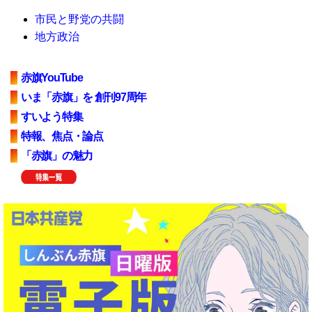
市民と野党の共闘
地方政治
赤旗YouTube
いま「赤旗」を 創刊97周年
すいよう特集
特報、焦点・論点
「赤旗」の魅力