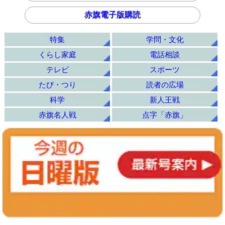
赤旗電子版購読
特集
学問・文化
くらし家庭
電話相談
テレビ
スポーツ
たび・つり
読者の広場
科学
新人王戦
赤旗名人戦
点字「赤旗」