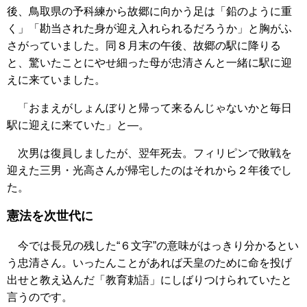
後、鳥取県の予科練から故郷に向かう足は「鉛のように重
く」「勘当された身が迎え入れられるだろうか」と胸がふ
さがっていました。同８月末の午後、故郷の駅に降りる
と、驚いたことにやせ細った母が忠清さんと一緒に駅に迎
えに来ていました。
「おまえがしょんぼりと帰って来るんじゃないかと毎日
駅に迎えに来ていた」と―。
次男は復員しましたが、翌年死去。フィリピンで敗戦を
迎えた三男・光高さんが帰宅したのはそれから２年後でし
た。
憲法を次世代に
今では長兄の残した“６文字”の意味がはっきり分かるとい
う忠清さん。いったんことがあれば天皇のために命を投げ
出せと教え込んだ「教育勅語」にしばりつけられていたと
言うのです。