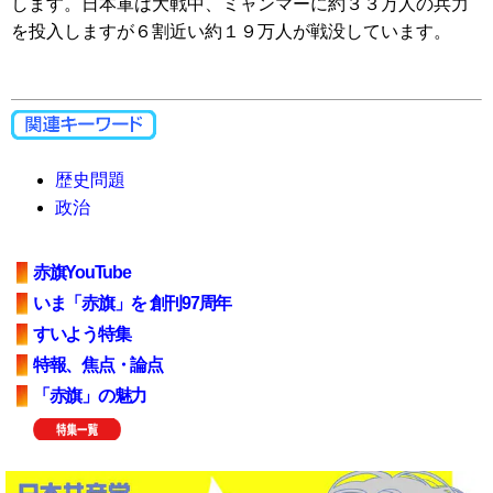
します。日本軍は大戦中、ミャンマーに約３３万人の兵力
を投入しますが６割近い約１９万人が戦没しています。
歴史問題
政治
赤旗YouTube
いま「赤旗」を 創刊97周年
すいよう特集
特報、焦点・論点
「赤旗」の魅力