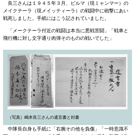
良三さんは１９４５年３月、ビルマ（現ミャンマー）の
メイクテーラ（現メイッティーラ）の戦闘中に砲撃にあい
戦死しました。手紙にはこう記されていました。
「メークテーラ付近の戦闘は本当に悪戦苦闘」「戦車と
飛行機に対し文字通り肉弾そのものの戦いでした」
（写真）嶋本良三さんの遺言書と封書
中隊長自身も手紙に「右腕その他を負傷」「一時意識不