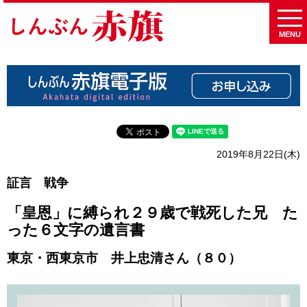
MENU
2019年8月22日(木)
証言 戦争
「皇恩」に縛られ２９歳で戦死した兄 た
った６文字の遺言書
東京・西東京市 井上忠清さん（８０）