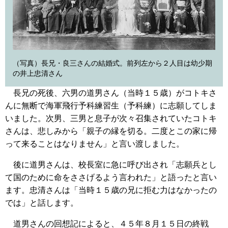
（写真）長兄・良三さんの結婚式。前列左から２人目は幼少期
の井上忠清さん
長兄の死後、六男の道男さん（当時１５歳）がコトキさ
んに無断で海軍飛行予科練習生（予科練）に志願してしま
いました。次男、三男と息子が次々召集されていたコトキ
さんは、悲しみから「親子の縁を切る。二度とこの家に帰
って来ることはなりません」と言い渡しました。
後に道男さんは、校長室に急に呼び出され「志願兵とし
て国のために命をささげるよう言われた」と語ったと言い
ます。忠清さんは「当時１５歳の兄に拒む力はなかったの
では」と話します。
道男さんの回想記によると、４５年８月１５日の終戦