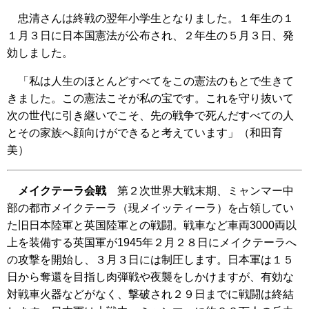
忠清さんは終戦の翌年小学生となりました。１年生の１
１月３日に日本国憲法が公布され、２年生の５月３日、発
効しました。
「私は人生のほとんどすべてをこの憲法のもとで生きて
きました。この憲法こそが私の宝です。これを守り抜いて
次の世代に引き継いでこそ、先の戦争で死んだすべての人
とその家族へ顔向けができると考えています」（和田育
美）
メイクテーラ会戦
第２次世界大戦末期、ミャンマー中
部の都市メイクテーラ（現メイッティーラ）を占領してい
た旧日本陸軍と英国陸軍との戦闘。戦車など車両3000両以
上を装備する英国軍が1945年２月２８日にメイクテーラへ
の攻撃を開始し、３月３日には制圧します。日本軍は１５
日から奪還を目指し肉弾戦や夜襲をしかけますが、有効な
対戦車火器などがなく、撃破され２９日までに戦闘は終結