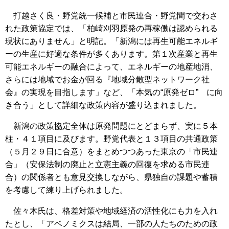
打越さく良・野党統一候補と市民連合・野党間で交わさ
れた政策協定では、「柏崎刈羽原発の再稼働は認められる
現状にありません」と明記。「新潟には再生可能エネルギ
ーの生産に好適な条件が多くあります。第１次産業と再生
可能エネルギーの融合によって、エネルギーの地産地消、
さらには地域でお金が回る『地域分散型ネットワーク社
会』の実現を目指します」など、「本気の“原発ゼロ” に向
き合う」として詳細な政策内容が盛り込まれました。
新潟の政策協定全体は原発問題にとどまらず、実に５本
柱・４１項目に及びます。野党代表と１３項目の共通政策
（５月２９日に合意）をまとめつつあった東京の「市民連
合」（安保法制の廃止と立憲主義の回復を求める市民連
合）の関係者とも意見交換しながら、県独自の課題や蓄積
を考慮して練り上げられました。
佐々木氏は、格差対策や地域経済の活性化にも力を入れ
たとし、「アベノミクスは結局、一部の人たちのための政