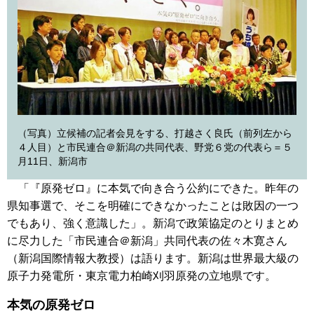
（写真）立候補の記者会見をする、打越さく良氏（前列左から
４人目）と市民連合＠新潟の共同代表、野党６党の代表ら＝５
月11日、新潟市
「『原発ゼロ』に本気で向き合う公約にできた。昨年の
県知事選で、そこを明確にできなかったことは敗因の一つ
でもあり、強く意識した」。新潟で政策協定のとりまとめ
に尽力した「市民連合＠新潟」共同代表の佐々木寛さん
（新潟国際情報大教授）は語ります。新潟は世界最大級の
原子力発電所・東京電力柏崎刈羽原発の立地県です。
本気の原発ゼロ