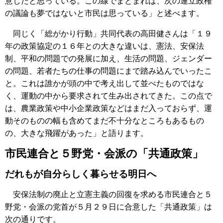
意したと思っている。この線でまとまれば、次の連立政権
の議論も夢ではないと市民は思っている」と述べます。
同じく「総がかり行動」共同代表の高田健さんは「１９
年の政策協定の１６年との大きな違いは、憲法、安保法
制、平和の問題での発展に加え、生活の問題、ジェンダー
の問題、若者たちの仕事の問題にまで踏み込んでいったこ
と。これは誰かが頭の中で考え出して並べたものではな
く、運動の中から要求されて生み出されてきた。この点で
は、農業政策や中小企業政策などはまだ入っておらず、運
動そのものの幅も含めてまだ不十分なところもあるもの
の、大きな飛躍があった」と語ります。
市民連合と５野党・会派の「共通政策」
だれもが自分らしく暮らせる明日へ
安保法制の廃止と立憲主義の回復を求める市民連合と５
野党・会派の党首が５月２９日に合意した「共通政策」は
次の通りです。