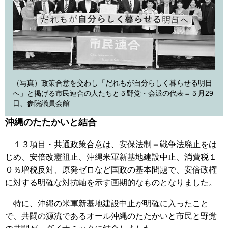
（写真）政策合意を交わし「だれもが自分らしく暮らせる明日
へ」と掲げる市民連合の人たちと５野党・会派の代表＝５月29
日、参院議員会館
沖縄のたたかいと結合
１３項目・共通政策合意は、安保法制＝戦争法廃止をは
じめ、安倍改憲阻止、沖縄米軍新基地建設中止、消費税１
０％増税反対、原発ゼロなど国政の基本問題で、安倍政権
に対する明確な対抗軸を示す画期的なものとなりました。
特に、沖縄の米軍新基地建設中止が明確に入ったこと
で、共闘の源流であるオール沖縄のたたかいと市民と野党