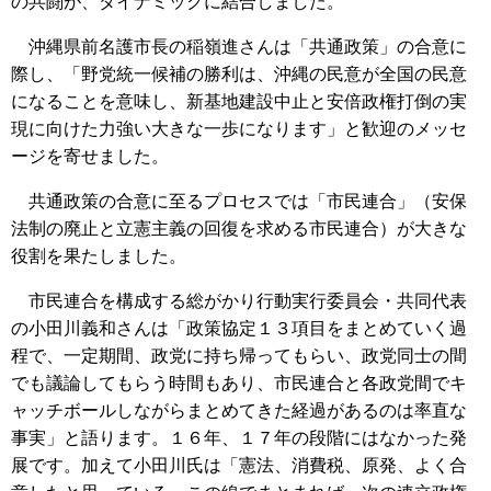
の共闘が、ダイナミックに結合しました。
沖縄県前名護市長の稲嶺進さんは「共通政策」の合意に
際し、「野党統一候補の勝利は、沖縄の民意が全国の民意
になることを意味し、新基地建設中止と安倍政権打倒の実
現に向けた力強い大きな一歩になります」と歓迎のメッセ
ージを寄せました。
共通政策の合意に至るプロセスでは「市民連合」（安保
法制の廃止と立憲主義の回復を求める市民連合）が大きな
役割を果たしました。
市民連合を構成する総がかり行動実行委員会・共同代表
の小田川義和さんは「政策協定１３項目をまとめていく過
程で、一定期間、政党に持ち帰ってもらい、政党同士の間
でも議論してもらう時間もあり、市民連合と各政党間でキ
ャッチボールしながらまとめてきた経過があるのは率直な
事実」と語ります。１６年、１７年の段階にはなかった発
展です。加えて小田川氏は「憲法、消費税、原発、よく合