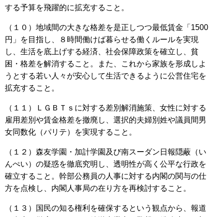
する予算を飛躍的に拡充すること。
（１０）地域間の大きな格差を是正しつつ最低賃金「1500
円」を目指し、８時間働けば暮らせる働くルールを実現
し、生活を底上げする経済、社会保障政策を確立し、貧
困・格差を解消すること。また、これから家族を形成しよ
うとする若い人々が安心して生活できるように公営住宅を
拡充すること。
（１１）ＬＧＢＴｓに対する差別解消施策、女性に対する
雇用差別や賃金格差を撤廃し、選択的夫婦別姓や議員間男
女同数化（パリテ）を実現すること。
（１２）森友学園・加計学園及び南スーダン日報隠蔽（い
んぺい）の疑惑を徹底究明し、透明性が高く公平な行政を
確立すること。幹部公務員の人事に対する内閣の関与の仕
方を点検し、内閣人事局の在り方を再検討すること。
（１３）国民の知る権利を確保するという観点から、報道