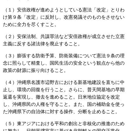
（１）安倍政権が進めようとしている憲法「改定」とりわ
け第９条「改定」に反対し、改憲発議そのものをさせない
ために全力を尽くすこと。
（２）安保法制、共謀罪法など安倍政権が成立させた立憲
主義に反する諸法律を廃止すること。
（３）膨張する防衛予算、防衛装備について憲法９条の理
念に照らして精査し、国民生活の安全という観点から他の
政策の財源に振り向けること。
（４）沖縄県名護市辺野古における新基地建設を直ちに中
止し、環境の回復を行うこと。さらに、普天間基地の早期
返還を実現し、撤去を進めること。日米地位協定を改定
し、沖縄県民の人権を守ること。また、国の補助金を使っ
た沖縄県下の自治体に対する操作、分断を止めること。
（５）東アジアにおける平和の創出と非核化の推進のため
に努力し、日朝平壌宣言に基づき北朝鮮との国交正常化、