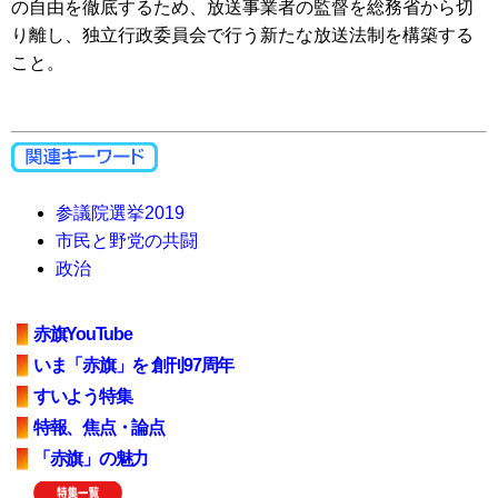
の自由を徹底するため、放送事業者の監督を総務省から切
り離し、独立行政委員会で行う新たな放送法制を構築する
こと。
参議院選挙2019
市民と野党の共闘
政治
赤旗YouTube
いま「赤旗」を 創刊97周年
すいよう特集
特報、焦点・論点
「赤旗」の魅力