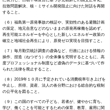
拉致問題解決、核・ミサイル開発阻止に向けた対話を再開
すること。
（６）福島第一原発事故の検証や、実効性のある避難計画
の策定、地元合意などのないままの原発再稼働を認めず、
再生可能エネルギーを中心とした新しいエネルギー政策の
確立と地域社会再生により、原発ゼロ実現を目指すこと。
（７）毎月勤労統計調査の虚偽など、行政における情報の
操作、捏造（ねつぞう）の全体像を究明するとともに、高
度プロフェッショナル制度など虚偽のデータに基づいて作
られた法律を廃止すること。
（８）2019年１０月に予定されている消費税率引き上げを
中止し、所得、資産、法人の各分野における総合的な税制
の公平化を図ること。
（９）この国のすべての子ども、若者が、健やかに育ち、
学び、働くことを可能とするための保育、教育、雇用に関