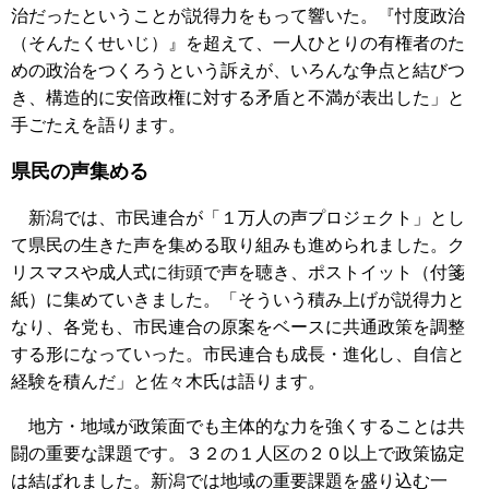
治だったということが説得力をもって響いた。『忖度政治
（そんたくせいじ）』を超えて、一人ひとりの有権者のた
めの政治をつくろうという訴えが、いろんな争点と結びつ
き、構造的に安倍政権に対する矛盾と不満が表出した」と
手ごたえを語ります。
県民の声集める
新潟では、市民連合が「１万人の声プロジェクト」とし
て県民の生きた声を集める取り組みも進められました。ク
リスマスや成人式に街頭で声を聴き、ポストイット（付箋
紙）に集めていきました。「そういう積み上げが説得力と
なり、各党も、市民連合の原案をベースに共通政策を調整
する形になっていった。市民連合も成長・進化し、自信と
経験を積んだ」と佐々木氏は語ります。
地方・地域が政策面でも主体的な力を強くすることは共
闘の重要な課題です。３２の１人区の２０以上で政策協定
は結ばれました。新潟では地域の重要課題を盛り込む一