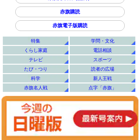
赤旗購読
赤旗電子版購読
特集
学問・文化
くらし家庭
電話相談
テレビ
スポーツ
たび・つり
読者の広場
科学
新人王戦
赤旗名人戦
点字「赤旗」