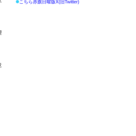
友
こちら赤旗日曜版X(旧Twitter)
理
意