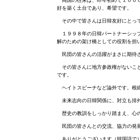
両国の往来は、昨年初めて１０００
好を築く土台であり、希望です。
その中で皆さんは日韓友好にとって
１９９８年の日韓パートナーシップ
解のための架け橋としての役割を担
民団の皆さんの活躍がまさに期待さ
その皆さんに地方参政権がないこと
です。
ヘイトスピーチなど論外です。根絶
未来志向の日韓関係に、対立も排
歴史の教訓をしっかり踏まえ、心の
民団の皆さんとの交流、協力の発展
ありがとうございます（韓国語で