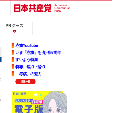
PRグッズ
赤旗YouTube
いま「赤旗」を 創刊97周年
すいよう特集
特報、焦点・論点
「赤旗」の魅力
)
っ