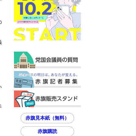
の
義
い
手
赤旗見本紙（無料）
赤旗購読