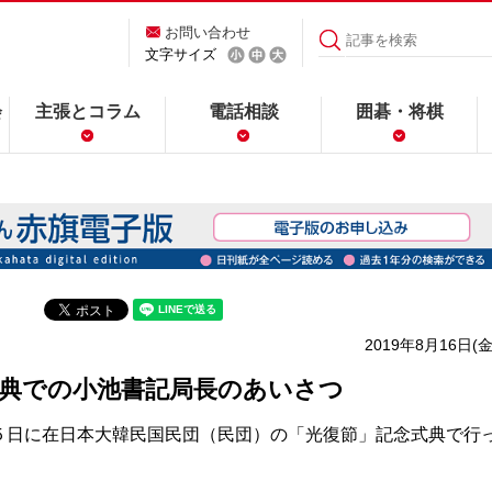
お問い合わせ
文字サイズ
会
主張とコラム
電話相談
囲碁・将棋
2019年8月16日(金
式典での小池書記局長のあいさつ
日に在日本大韓民国民団（民団）の「光復節」記念式典で行
。