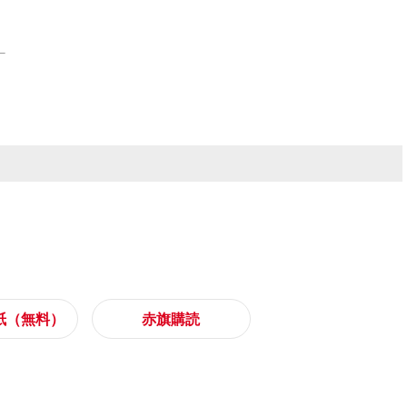
紙（無料）
赤旗購読