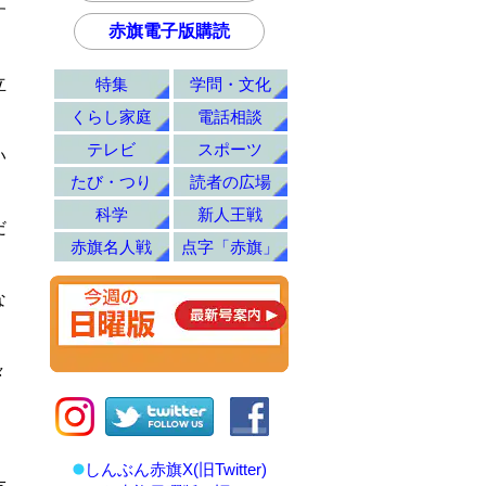
す
赤旗電子版購読
特集
学問・文化
立
くらし家庭
電話相談
テレビ
スポーツ
い
たび・つり
読者の広場
科学
新人王戦
だ
赤旗名人戦
点字「赤旗」
な
々
しんぶん赤旗X(旧Twitter)