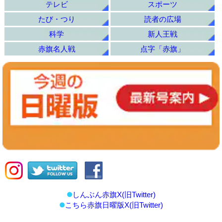
テレビ
スポーツ
たび・つり
読者の広場
科学
新人王戦
赤旗名人戦
点字「赤旗」
しんぶん赤旗X(旧Twitter)
こちら赤旗日曜版X(旧Twitter)