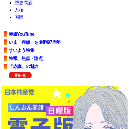
歴史問題
人権
国際
赤旗YouTube
いま「赤旗」を 創刊97周年
すいよう特集
特報、焦点・論点
「赤旗」の魅力