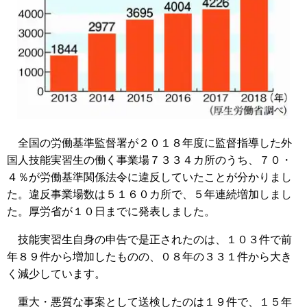
全国の労働基準監督署が２０１８年度に監督指導した外
国人技能実習生の働く事業場７３３４カ所のうち、７０・
４％が労働基準関係法令に違反していたことが分かりまし
た。違反事業場数は５１６０カ所で、５年連続増加しまし
た。厚労省が１０日までに発表しました。
技能実習生自身の申告で是正されたのは、１０３件で前
年８９件から増加したものの、０８年の３３１件から大き
く減少しています。
重大・悪質な事案として送検したのは１９件で、１５年