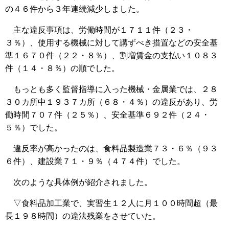
の４６件から３年連続減少しました。
主な違反事項は、労働時間が１７１１件（２３・
３％）、使用する機械に対して講ずべき措置などの安全基
準１６７０件（２２・８％）、割増賃金の支払い１０８３
件（１４・８％）の順でした。
もっとも多く監督指導に入った機械・金属業では、２８
３０カ所中１９３７カ所（６８・４％）の違反があり、労
働時間７０７件（２５％）、安全基準６９２件（２４・
５％）でした。
違反率が高かったのは、食料品製造業７３・６％（９３
６件）、建設業７１・９％（４７４件）でした。
次のような具体例が紹介されました。
▽食料品加工業で、実習生１２人に月１００時間超（最
長１９８時間）の違法残業をさせていた。