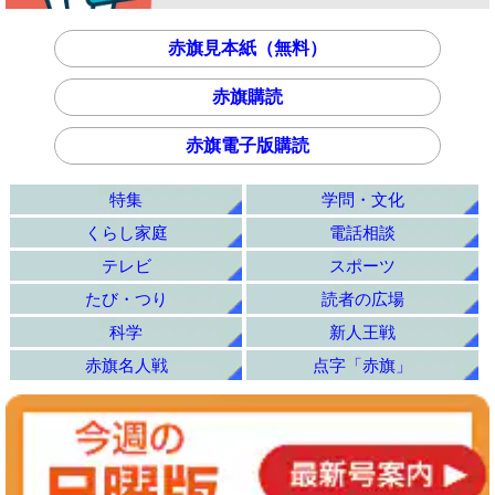
赤旗見本紙（無料）
赤旗購読
赤旗電子版購読
特集
学問・文化
くらし家庭
電話相談
テレビ
スポーツ
たび・つり
読者の広場
科学
新人王戦
赤旗名人戦
点字「赤旗」