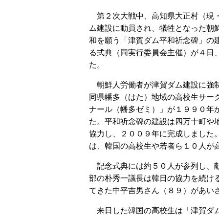
第２次大戦中、高知県大正村（現
ム建設に動員され、犠牲となった朝
和を願う「津賀ダム平和祈念碑」の
る式典（同実行委員会主催）が４日
た。
朝鮮人労働者が津賀ダム建設に強
同県幡多（はた）地域の高校生サー
ナール（幡多ゼミ）」が１９９０年
た。平和祈念碑の建設は四万十町や
協力し、２００９年に完成しました
は、韓国の高校生や若者ら１０人が
記念式典には約５０人が参列し、献
部の朴秀一議長は韓日の協力を続け
てきた中平吉男さん（８９）があい
来日した韓国の高校生は「津賀ダム