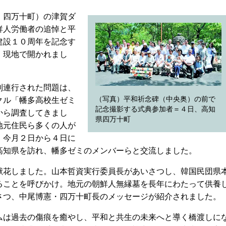
・四万十町）の津賀ダ
鮮人労働者の追悼と平
建設１０周年を記念す
、現地で開かれまし
制連行された問題は、
（写真）平和祈念碑（中央奥）の前で
クル「幡多高校生ゼミ
記念撮影する式典参加者＝４日、高知
から調査してきまし
県四万十町
地元住民ら多くの人が
。今月２日から４日に
高知県を訪れ、幡多ゼミのメンバーらと交流しました。
花しました。山本哲資実行委員長があいさつし、韓国民団県
ることを呼びかけ。地元の朝鮮人無縁墓を長年にわたって供養
さつ、中尾博憲・四万十町長のメッセージが紹介されました。
は過去の傷痕を癒やし、平和と共生の未来へと導く橋渡しに