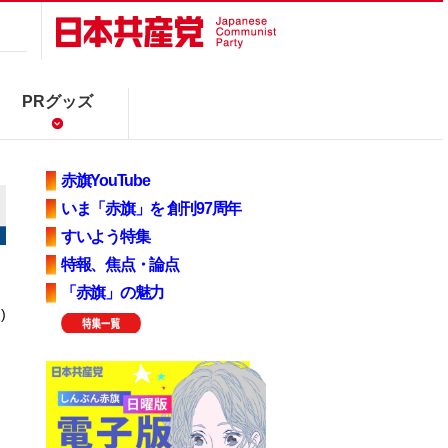
PRグッズ
赤旗YouTube
いま「赤旗」を 創刊97周年
すいよう特集
特報、焦点・論点
「赤旗」の魅力
)