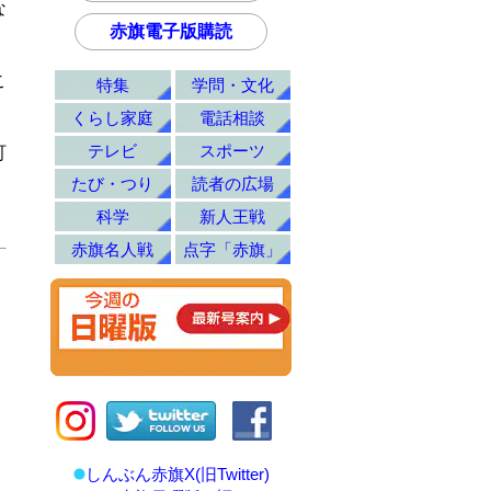
な
赤旗電子版購読
こ
特集
学問・文化
くらし家庭
電話相談
テレビ
スポーツ
町
たび・つり
読者の広場
科学
新人王戦
赤旗名人戦
点字「赤旗」
しんぶん赤旗X(旧Twitter)