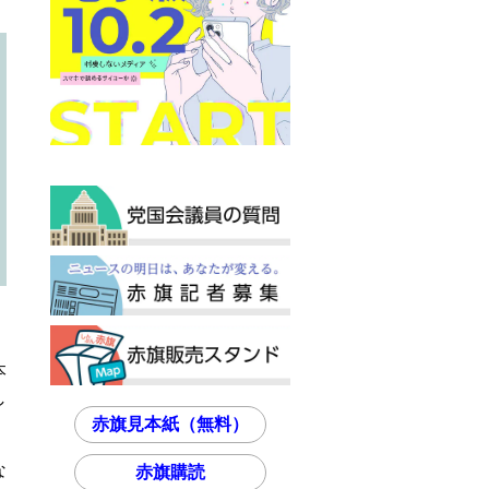
本
し
赤旗見本紙（無料）
な
赤旗購読