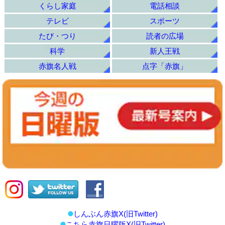
くらし家庭
電話相談
テレビ
スポーツ
たび・つり
読者の広場
科学
新人王戦
赤旗名人戦
点字「赤旗」
しんぶん赤旗X(旧Twitter)
こちら赤旗日曜版X(旧Twitter)