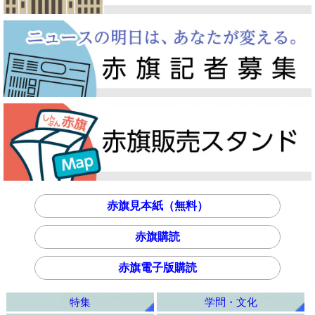
赤旗見本紙（無料）
赤旗購読
赤旗電子版購読
特集
学問・文化