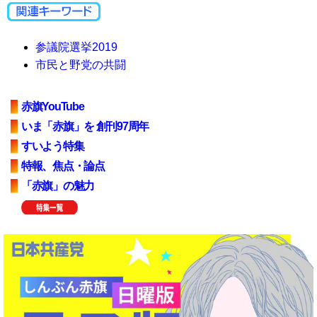
参議院選挙2019
市民と野党の共闘
赤旗YouTube
いま「赤旗」を 創刊97周年
すいよう特集
特報、焦点・論点
「赤旗」の魅力