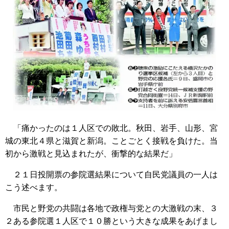
「痛かったのは１人区での敗北。秋田、岩手、山形、宮
城の東北４県と滋賀と新潟。ことごとく接戦を負けた。当
初から激戦と見込まれたが、衝撃的な結果だ」
２１日投開票の参院選結果について自民党議員の一人は
こう述べます。
市民と野党の共闘は各地で政権与党との大激戦の末、３
２ある参院選１人区で１０勝という大きな成果をあげまし