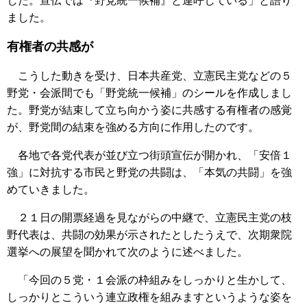
した。宣伝では『野党統一候補』と連呼している」と語り
ました。
有権者の共感が
こうした動きを受け、日本共産党、立憲民主党などの５
野党・会派間でも「野党統一候補」のシールを作成しまし
た。野党が結束して立ち向かう姿に共感する有権者の感覚
が、野党間の結束を強める方向に作用したのです。
各地で各党代表が並び立つ街頭宣伝が開かれ、「安倍１
強」に対抗する市民と野党の共闘は、「本気の共闘」を強
めていきました。
２１日の開票経過を見ながらの中継で、立憲民主党の枝
野代表は、共闘の効果が示されたとしたうえで、次期衆院
選挙への展望を聞かれて次のように述べました。
「今回の５党・１会派の枠組みをしっかりと生かして、
しっかりとこういう連立政権を組みますというような姿を