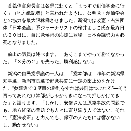
菅義偉官房長官は各県に赴くと「まっすぐ創価学会に行
く」（地方紙記者）と言われたように、公明党・創価学会
との協力を最大限稼働させました。新潟では改憲・右翼団
体「日本会議」系ジャーナリストの桜井よしこ氏が最終日
の２０日に、自民党候補の応援に登場。日本会議勢力も必
死となりました。
前出の議員は述べます。「あそこまでやって勝てなかっ
た。『３分の２』を失った。勝利感はない」
新潟の自民党県議の一人は、「党本部は、昨年の新潟県
知事選、新潟市長選で野党共闘に一定の歯止めをかけ
た。“参院選で３度目の勝利をすれば共闘はつぶれる”―そう
言ってあれだけ幹部がしゃかりきになって押しかけてき
た」と語ります。「しかし、安倍さんは原発事故の問題で
も、地方経済の問題でも人々に寄り添う人ではない。それ
で『憲法改正』と力んでも、保守の人たちには響かない
し、動かせない」