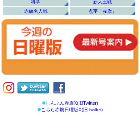
科学
新人王戦
赤旗名人戦
点字「赤旗」
しんぶん赤旗X(旧Twitter)
こちら赤旗日曜版X(旧Twitter)