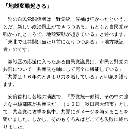
「地殻変動起きる」
別の自民党関係者は「野党統一候補は強かったというこ
とだ。新しい政治風土ができつつある。もともと自民党が
強かったところで、地殻変動が起きている」と述べます。
「東北では共闘は当たり前になりつつある」（地方紙記
者）のです。
激戦区の応援に入ったある自民党議員は、市民と野党の
共闘について「共産党を軸にして完全に機能している」
「共闘は１６年のときより力を増している」と印象を語り
ます。
安倍首相も各地の演説で、「野党統一候補、その中の強
力な中核部隊が共産党だ」（１３日、秋田県大館市）とし
て、共産党に攻撃を集中。共闘にダメージを与えることを
狙いました。しかし、そのもくろみはどこでも失敗に終わ
りました。