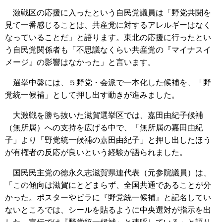
激戦区の応援に入ったという自民党議員は「野党共闘を
見て一番感じることは、共産党に対するアレルギーはなく
なっていることだ」と語ります。東北の応援に行ったとい
う自民党関係者も「不思議なくらい共産党の『マイナスイ
メージ』の影響はなかった」と言います。
選挙中盤には、５野党・会派で一本化した候補を、「野
党統一候補」として押し出す動きが進みました。
大激戦を勝ち抜いた滋賀選挙区では、嘉田由紀子候補
（無所属）への支持を広げる中で、「無所属の嘉田由紀
子」より「野党統一候補の嘉田由紀子」と押し出したほう
が有権者の反応が良いという経験が語られました。
国民民主党の徳永久志滋賀県連代表（元参院議員）は、
「この傾向は滋賀にとどまらず、全国共通であることが分
かった。ポスターやビラに『野党統一候補』と記名してい
ないところでは、シールを貼るように中央選対が指示を出