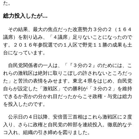
た。
総力投入したが…
その結果、最大の焦点だった改憲勢力３分の２（１６４
議席）を割り込み、「４議席」足りないことになったので
す。２０１６年参院選での１人区で野党１１勝の成果も土
台になっています。
自民党関係者の一人は、「『３分の２』のためには、こ
れらの激戦区は絶対に取りこぼしの許されないところだっ
た」と苦渋の表情をみせます。東北４県をはじめ、自民党
自らが設定した「激戦区」での勝利が「３分の２」を維持
できるか否かの分かれ目だったからこそ政権・与党は総力
を投入したのです。
公示日の４日以降、安倍晋三首相はこれら激戦区に２度
入り、さらに政権と自民党の幹部を連続投入。徹底的なテ
コ入れ、組織の引き締めを図りました。