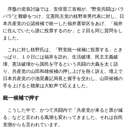
序盤の党首討論では、安倍晋三首相が、“野党共闘はバラ
バラ”と難癖をつけ、立憲民主党の枝野幸男代表に対し、日
本共産党の公認候補で統一した福井選挙区をあげ、「福井
に住んでいたら誰に投票するのか」と２回も同じ質問をし
ました。
これに対し枝野氏は、「野党統一候補に投票する」とき
っぱり。１０日には福井を訪れ、生活破壊、民主主義破
壊、憲法破壊から国民を守るという共闘の大義を太く語
り、共産党の山田和雄候補の押し上げを熱く訴え。壇上で
日本共産党の小池晃書記局長と握手を交わし、山田候補の
手を上げると聴衆は大歓声で応えました。
統一候補で押す
こうした中で、かつて共闘内で「共産党が来ると票が減
る」などと言われる風潮も変わってきました。それは自民
党側からも言われています。