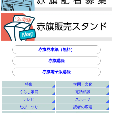
赤旗見本紙（無料）
赤旗購読
赤旗電子版購読
特集
学問・文化
くらし家庭
電話相談
テレビ
スポーツ
たび・つり
読者の広場