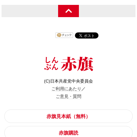
(C)日本共産党中央委員会
ご利用にあたり
／
ご意見・質問
赤旗見本紙（無料）
赤旗購読