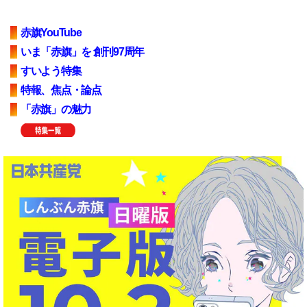
赤旗YouTube
いま「赤旗」を 創刊97周年
すいよう特集
特報、焦点・論点
「赤旗」の魅力