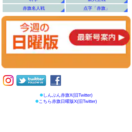
赤旗名人戦
点字「赤旗」
しんぶん赤旗X(旧Twitter)
こちら赤旗日曜版X(旧Twitter)