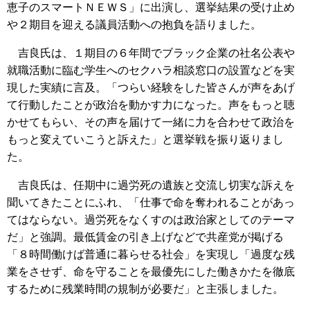
恵子のスマートＮＥＷＳ」に出演し、選挙結果の受け止め
や２期目を迎える議員活動への抱負を語りました。
吉良氏は、１期目の６年間でブラック企業の社名公表や
就職活動に臨む学生へのセクハラ相談窓口の設置などを実
現した実績に言及。「つらい経験をした皆さんが声をあげ
て行動したことが政治を動かす力になった。声をもっと聴
かせてもらい、その声を届けて一緒に力を合わせて政治を
もっと変えていこうと訴えた」と選挙戦を振り返りまし
た。
吉良氏は、任期中に過労死の遺族と交流し切実な訴えを
聞いてきたことにふれ、「仕事で命を奪われることがあっ
てはならない。過労死をなくすのは政治家としてのテーマ
だ」と強調。最低賃金の引き上げなどで共産党が掲げる
「８時間働けば普通に暮らせる社会」を実現し「過度な残
業をさせず、命を守ることを最優先にした働きかたを徹底
するために残業時間の規制が必要だ」と主張しました。