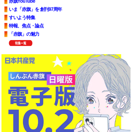
赤旗YouTube
いま「赤旗」を 創刊97周年
すいよう特集
特報、焦点・論点
「赤旗」の魅力