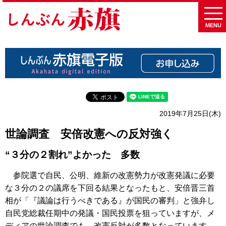
MENU
2019年7月25日(木)
世論調査 安倍改憲への反対強く
“３分の２割れ”よかった 多数
参院選で自民、公明、維新の改憲勢力が改憲発議に必要
な３分の２の議席を下回る結果となったもと、安倍晋三首
相が「『議論は行うべきである』が国民の審判」と強弁し
自民党総裁任期中の発議・国民投票を狙っていますが、メ
ディアの世論調査でも、改憲反対が多数となっています。