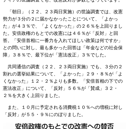
「朝日」（２２、２３両日実施）の世論調査では、改憲
勢力が３分の２に届かなかったことについて、「よかっ
た」が４３％で、「よくなかった」の２６％を上回りまし
た。安倍政権のもとでの改憲には４６％が「反対」と回
答。「安倍首相に一番力を入れてほしい政策は何ですか」
との問いに対し、最も多かった回答は「年金などの社会保
障」３８％で、最下位が「憲法改正」３％でした。
共同通信の調査（２２、２３両日実施）でも、３分の２
割れの選挙結果について、「よかった」２９・８％が「よ
くなかった」１２・２％よりも多数。「安倍首相の下での
憲法改正」について、「反対」５６％が「賛成」３２・
２％を大きく上回りました。
また、１０月に予定される消費税１０％への増税に対し
「反対」が５５・９％にのぼりました。