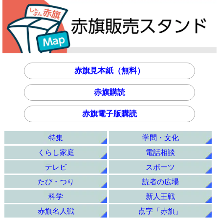
赤旗見本紙（無料）
赤旗購読
赤旗電子版購読
特集
学問・文化
くらし家庭
電話相談
テレビ
スポーツ
たび・つり
読者の広場
科学
新人王戦
赤旗名人戦
点字「赤旗」