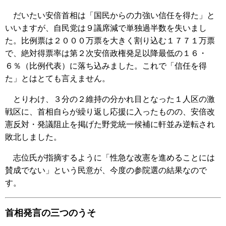
だいたい安倍首相は「国民からの力強い信任を得た」と
いいますが、自民党は９議席減で単独過半数を失いまし
た。比例票は２０００万票を大きく割り込む１７７１万票
で、絶対得票率は第２次安倍政権発足以降最低の１６・
６％（比例代表）に落ち込みました。これで「信任を得
た」とはとても言えません。
とりわけ、３分の２維持の分かれ目となった１人区の激
戦区に、首相自らが繰り返し応援に入ったものの、安倍改
憲反対・発議阻止を掲げた野党統一候補に軒並み逆転され
敗北しました。
志位氏が指摘するように「性急な改憲を進めることには
賛成でない」という民意が、今度の参院選の結果なので
す。
首相発言の三つのうそ