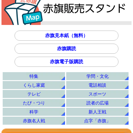
赤旗見本紙（無料）
赤旗購読
赤旗電子版購読
特集
学問・文化
くらし家庭
電話相談
テレビ
スポーツ
たび・つり
読者の広場
科学
新人王戦
赤旗名人戦
点字「赤旗」