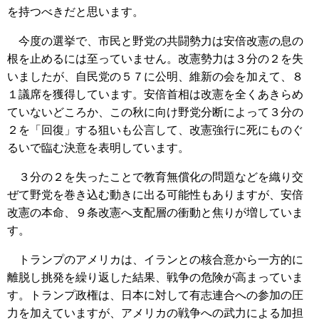
を持つべきだと思います。
今度の選挙で、市民と野党の共闘勢力は安倍改憲の息の
根を止めるには至っていません。改憲勢力は３分の２を失
いましたが、自民党の５７に公明、維新の会を加えて、８
１議席を獲得しています。安倍首相は改憲を全くあきらめ
ていないどころか、この秋に向け野党分断によって３分の
２を「回復」する狙いも公言して、改憲強行に死にものぐ
るいで臨む決意を表明しています。
３分の２を失ったことで教育無償化の問題などを織り交
ぜて野党を巻き込む動きに出る可能性もありますが、安倍
改憲の本命、９条改憲へ支配層の衝動と焦りが増していま
す。
トランプのアメリカは、イランとの核合意から一方的に
離脱し挑発を繰り返した結果、戦争の危険が高まっていま
す。トランプ政権は、日本に対して有志連合への参加の圧
力を加えていますが、アメリカの戦争への武力による加担