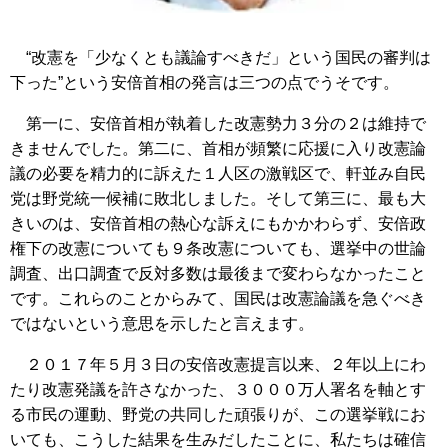
“改憲を「少なくとも議論すべきだ」という国民の審判は
下った”という安倍首相の発言は三つの点でうそです。
第一に、安倍首相が執着した改憲勢力３分の２は維持で
きませんでした。第二に、首相が頻繁に応援に入り改憲論
議の必要を精力的に訴えた１人区の激戦区で、軒並み自民
党は野党統一候補に敗北しました。そして第三に、最も大
きいのは、安倍首相の熱心な訴えにもかかわらず、安倍政
権下の改憲についても９条改憲についても、選挙中の世論
調査、出口調査で反対多数は最後まで変わらなかったこと
です。これらのことからみて、国民は改憲論議を急ぐべき
ではないという意思を示したと言えます。
２０１７年５月３日の安倍改憲提言以来、２年以上にわ
たり改憲発議を許さなかった、３０００万人署名を軸とす
る市民の運動、野党の共同した頑張りが、この選挙戦にお
いても、こうした結果を生みだしたことに、私たちは確信