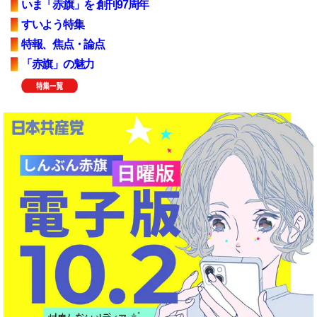
いま「赤旗」を 創刊97周年
すいよう特集
特報、焦点・論点
「赤旗」の魅力