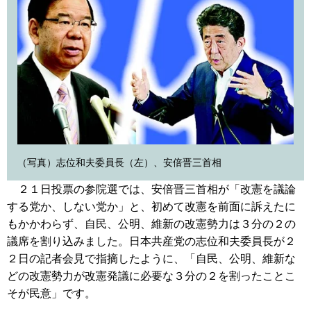
（写真）志位和夫委員長（左）、安倍晋三首相
２１日投票の参院選では、安倍晋三首相が「改憲を議論
する党か、しない党か」と、初めて改憲を前面に訴えたに
もかかわらず、自民、公明、維新の改憲勢力は３分の２の
議席を割り込みました。日本共産党の志位和夫委員長が２
２日の記者会見で指摘したように、「自民、公明、維新な
どの改憲勢力が改憲発議に必要な３分の２を割ったことこ
そが民意」です。