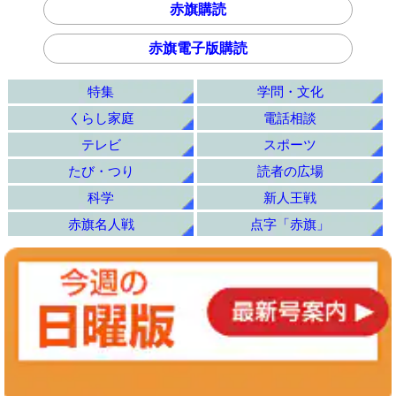
赤旗購読
赤旗電子版購読
特集
学問・文化
くらし家庭
電話相談
テレビ
スポーツ
たび・つり
読者の広場
科学
新人王戦
赤旗名人戦
点字「赤旗」