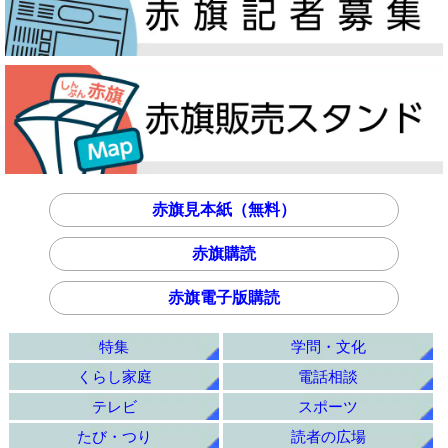
赤旗見本紙（無料）
赤旗購読
赤旗電子版購読
特集
学問・文化
くらし家庭
電話相談
テレビ
スポーツ
たび・つり
読者の広場