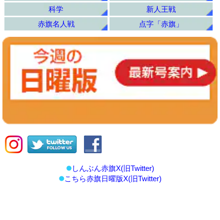
科学
新人王戦
赤旗名人戦
点字「赤旗」
しんぶん赤旗X(旧Twitter)
こちら赤旗日曜版X(旧Twitter)