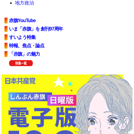
地方政治
赤旗YouTube
いま「赤旗」を 創刊97周年
すいよう特集
特報、焦点・論点
「赤旗」の魅力