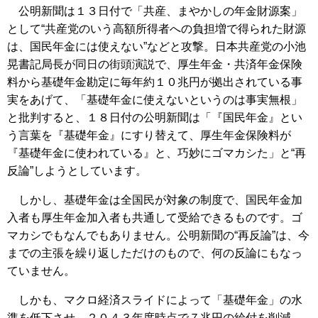
公明新聞は１３日付で「共産、まやかしの年金財源案」
として“共産党のいう高額所得者への負担増で得られた財源
は、国民年金には使えない”などと攻撃。日本共産党の小池
晃書記局長が同日の街頭演説で、厚生年金・共済年金保険
料から基礎年金勘定に毎年約１０兆円が拠出されている事
実をあげて、「基礎年金に使えないというのは事実無根」
と批判すると、１８日付の公明新聞は「『国民年金』とい
う言葉を『基礎年金』にすり替えて、厚生年金保険料が
『基礎年金に使われている』と、巧妙にゴマカシた」と“再
反論”しようとしています。
しかし、基礎年金は全国民が対象の制度で、国民年金加
入者も厚生年金加入者も共通して受給できるものです。ゴ
マカシでもなんでもありません。公明新聞の“再反論”は、今
までの主張を繰り返しただけのもので、何の反論にもなっ
ていません。
しかも、マクロ経済スライドによって「基礎年金」の水
準を低下させ、２０４３年度時点で７兆円の給付を削減