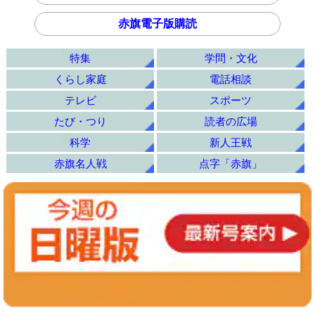
赤旗電子版購読
特集
学問・文化
くらし家庭
電話相談
テレビ
スポーツ
たび・つり
読者の広場
科学
新人王戦
赤旗名人戦
点字「赤旗」