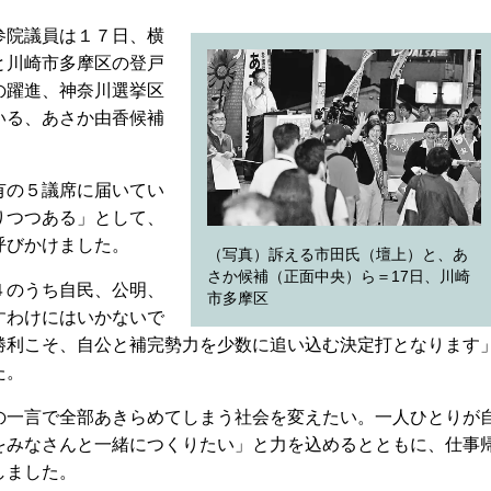
参院議員は１７日、横
と川崎市多摩区の登戸
の躍進、神奈川選挙区
いる、あさか由香候補
有の５議席に届いてい
りつつある」として、
呼びかけました。
（写真）訴える市田氏（壇上）と、あ
さか候補（正面中央）ら＝17日、川崎
４のうち自民、公明、
市多摩区
すわけにはいかないで
勝利こそ、自公と補完勢力を少数に追い込む決定打となります
た。
一言で全部あきらめてしまう社会を変えたい。一人ひとりが
をみなさんと一緒につくりたい」と力を込めるとともに、仕事
しました。