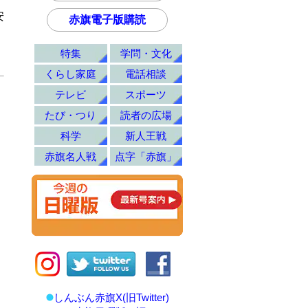
安
赤旗電子版購読
特集
学問・文化
くらし家庭
電話相談
テレビ
スポーツ
たび・つり
読者の広場
科学
新人王戦
赤旗名人戦
点字「赤旗」
しんぶん赤旗X(旧Twitter)