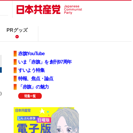
PRグッズ
赤旗YouTube
いま「赤旗」を 創刊97周年
すいよう特集
特報、焦点・論点
「赤旗」の魅力
)