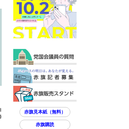
」
自
赤旗見本紙（無料）
帰
赤旗購読