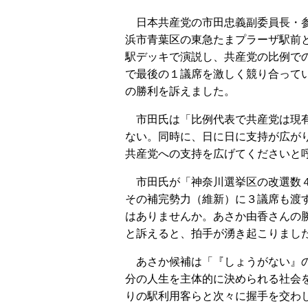
日本共産党の市田忠義副委員長・
浜市青葉区の東急たまプラーザ駅前
駅デッキで演説し、共産党の比例で
で最後の１議席を激しく競り合って
の勝利を訴えました。
市田氏は「比例代表で共産党は現
ない。同時に、日に日に支持が広が
共産党への支持を広げてくださいと
市田氏が「神奈川選挙区の改選数
その補完勢力（維新）に３議席も渡
はありませんか。あさか由香さんの
と訴えると、拍手が湧き起こりまし
あさか候補は「『しょうがない』の
分の人生を主体的に決められる社会
りの駅利用客らと次々に握手を交わ