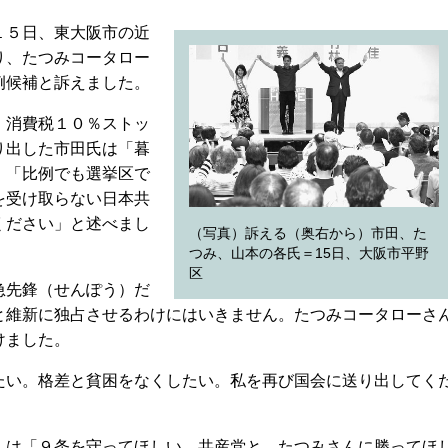
１５日、東大阪市の近
り、たつみコータロー
例候補と訴えました。
。消費税１０％ストッ
り出した市田氏は「暮
。「比例でも選挙区で
を受け取らない日本共
ください」と述べまし
（写真）訴える（奥右から）市田、た
つみ、山本の各氏＝15日、大阪市平野
区
急先鋒（せんぽう）だ
と維新に独占させるわけにはいきません。たつみコータローさ
けました。
い。格差と貧困をなくしたい。私を再び国会に送り出してく
は「９条を守ってほしい。共産党と、たつみさんに勝ってほ