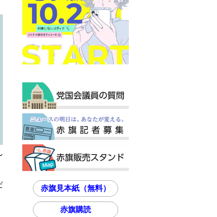
ん
だ
赤旗見本紙（無料）
赤旗購読
し