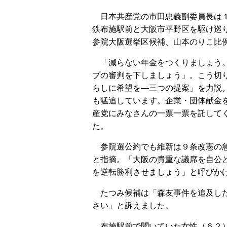
日本共産党の市田忠義副委員長は
鉄布施駅前と大阪市平野区を駆け巡
参院大阪選挙区候補、山本のりこ比
「減らない年金をつくりましょう
プの審判を下しましょう」。こう切
らしに希望を―三つの提案」を力説
も猛追しています。企業・団体献金
産党にみなさんの一票一票を託して
た。
参院選公約でも維新は９条改憲の
と指摘。「大阪の貴重な議席を自公
を逆転勝利させましょう」と呼びか
たつみ候補は「森友事件を追及した
さい」と訴えました。
布施駅前で聞いていた女性（６２）