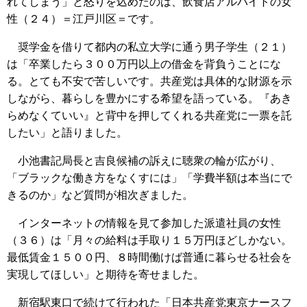
れてしまう」と怒りを込めたのは、飲食店アルバイトの女
性（２４）＝江戸川区＝です。
奨学金を借りて都内の私立大学に通う男子学生（２１）
は「卒業したら３００万円以上の借金を背負うことにな
る。とても不安で苦しいです。共産党は具体的な財源を示
しながら、暮らしを豊かにする希望を語っている。『あき
らめなくていい』と背中を押してくれる共産党に一票を託
したい」と語りました。
小池書記局長と吉良候補の訴えに聴衆の輪が広がり、
「ブラックな働き方をなくすには」「学費半額は本当にで
きるのか」など質問が相次ぎました。
インターネットの情報を見て参加した派遣社員の女性
（３６）は「月々の給料は手取り１５万円ほどしかない。
最低賃金１５００円、８時間働けば普通に暮らせる社会を
実現してほしい」と期待を寄せました。
新宿駅東口で続けて行われた「日本共産党東京ナースフ