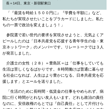
長＝14日、東京・新宿駅東口
「『最賃を時給１５００円に』『学費を半額に』など、
私たちが実現させたいことをプラカードにしました。私た
ちの一票で政治を変えましょう！」
参院選で若い世代の要求を実現させようと、元気よくア
ピールしたのは「日本共産党を応援する青年学生の会・東
京ネットワーク」のメンバーです。リレートークでは３人
が発言しました。
介護士の女性（２８）＝豊島区＝は「仕事をしていても
生活は苦しくなるばかりです。８時間働けば普通に暮らせ
る社会になれば、人生はより豊かになる。日本共産党を応
援します」とエールを送りました。
「生活のために長時間・低賃金の仕事をやめられず、病
院に行く時間がとれない友人もいます。どれも政治の責任
なのに、安倍政権のもとでは『自己責任』として片付けら