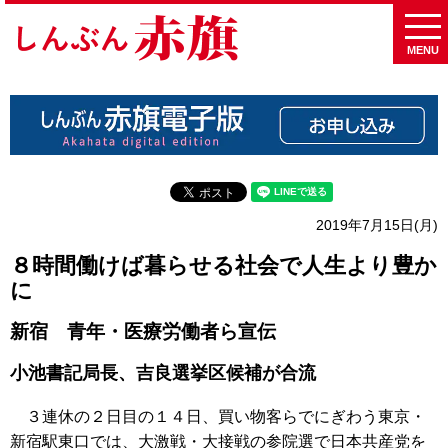
MENU
2019年7月15日(月)
８時間働けば暮らせる社会で人生より豊か
に
新宿 青年・医療労働者ら宣伝
小池書記局長、吉良選挙区候補が合流
３連休の２日目の１４日、買い物客らでにぎわう東京・
新宿駅東口では、大激戦・大接戦の参院選で日本共産党を