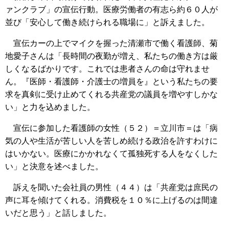
ァンクラブ」の宣伝行動。医療労働者の有志ら約６０人が
並び「安心して働き続けられる職場に」と訴えました。
宣伝カーの上でマイクを握った清瀬市で働く看護師、菊
地愛子さんは「長時間の夜勤が増え、私たちの働き方は厳
しくなるばかりです。これでは患者さんの命は守れませ
ん。『医師・看護師・介護士の増員を』という私たちの要
求を真剣に受け止めてくれる共産党の議員を増やすしかな
い」と力を込めました。
宣伝に参加した看護師の女性（５２）＝立川市＝は「病
気の人や生活が苦しい人を苦しめ続ける政治を許すわけに
はいかない。医療にかかれなくて孤独死する人をなくした
い」と決意を述べました。
訴えを聞いた会社員の男性（４４）は「共産党は庶民の
声に耳を傾けてくれる。消費税を１０％に上げるのは間違
いだと思う」と話しました。