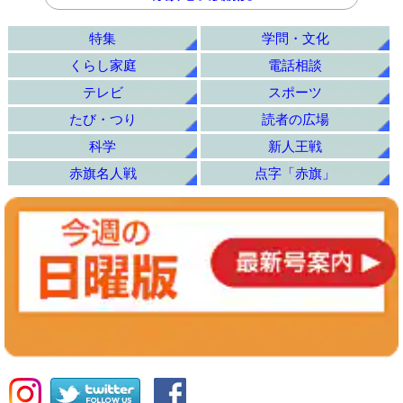
特集
学問・文化
くらし家庭
電話相談
テレビ
スポーツ
たび・つり
読者の広場
科学
新人王戦
赤旗名人戦
点字「赤旗」