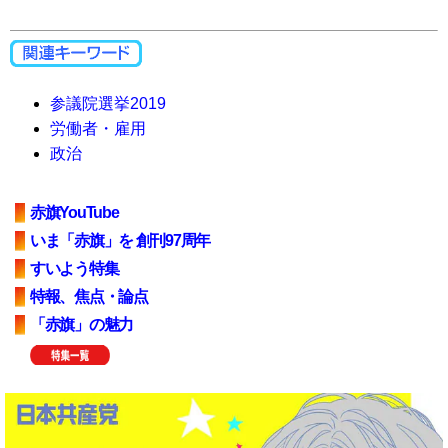
参議院選挙2019
労働者・雇用
政治
赤旗YouTube
いま「赤旗」を 創刊97周年
すいよう特集
特報、焦点・論点
「赤旗」の魅力