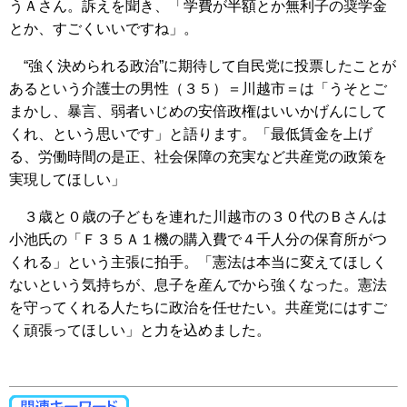
うＡさん。訴えを聞き、「学費が半額とか無利子の奨学金
とか、すごくいいですね」。
“強く決められる政治”に期待して自民党に投票したことが
あるという介護士の男性（３５）＝川越市＝は「うそとご
まかし、暴言、弱者いじめの安倍政権はいいかげんにして
くれ、という思いです」と語ります。「最低賃金を上げ
る、労働時間の是正、社会保障の充実など共産党の政策を
実現してほしい」
３歳と０歳の子どもを連れた川越市の３０代のＢさんは
小池氏の「Ｆ３５Ａ１機の購入費で４千人分の保育所がつ
くれる」という主張に拍手。「憲法は本当に変えてほしく
ないという気持ちが、息子を産んでから強くなった。憲法
を守ってくれる人たちに政治を任せたい。共産党にはすご
く頑張ってほしい」と力を込めました。