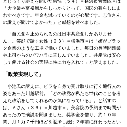
とじっくり訴えを聞いた男性（５４）＝横浜市青葉区＝は
「大企業や富裕層からしっかりとって、国民の暮らしにま
わすべきです。年金も減っていくのが心配です。志位さん
の訴えが聞けてよかった」と感想を述べました。
「自民党を止められるのは日本共産党しかありませ
ん」。笑顔で話す女性（２３）＝横浜市＝は「姉がブラッ
ク企業のような工場で働いていました。毎日の長時間残業
や上司からのパワハラに苦しんでいました。共産党は安心
して働ける社会の実現に特に力を入れて」と訴えました。
「政策実現して」
小池氏の訴えに、ビラを自身で受け取りに行く通行人の
姿もあった川越駅前。「どの政党が私たち世代のことを考
えた政治をしてくれるのか気になっている」。と話すの
は、Ａさん（３６）＝川越市＝。美容院の予約まで時間が
あったので演説を聞きました。奨学金を借り、約１０年
間、月１万７千円ほどを返済し続け２年前に終わったとい