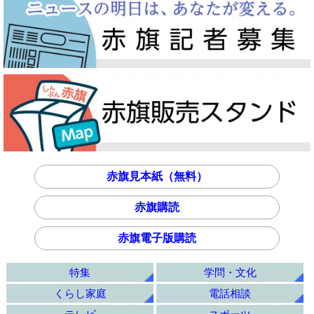
赤旗見本紙（無料）
赤旗購読
赤旗電子版購読
特集
学問・文化
くらし家庭
電話相談