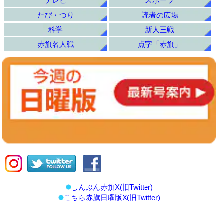
テレビ
スポーツ
たび・つり
読者の広場
科学
新人王戦
赤旗名人戦
点字「赤旗」
しんぶん赤旗X(旧Twitter)
こちら赤旗日曜版X(旧Twitter)