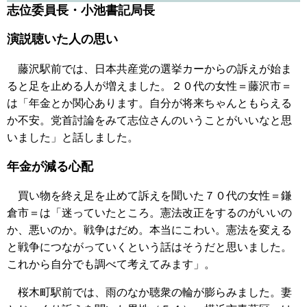
志位委員長・小池書記局長
演説聴いた人の思い
藤沢駅前では、日本共産党の選挙カーからの訴えが始ま
ると足を止める人が増えました。２０代の女性＝藤沢市＝
は「年金とか関心あります。自分が将来ちゃんともらえる
か不安。党首討論をみて志位さんのいうことがいいなと思
いました」と話しました。
年金が減る心配
買い物を終え足を止めて訴えを聞いた７０代の女性＝鎌
倉市＝は「迷っていたところ。憲法改正をするのがいいの
か、悪いのか。戦争はだめ。本当にこわい。憲法を変える
と戦争につながっていくという話はそうだと思いました。
これから自分でも調べて考えてみます」。
桜木町駅前では、雨のなか聴衆の輪が膨らみました。妻