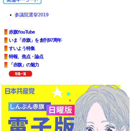
参議院選挙2019
赤旗YouTube
いま「赤旗」を 創刊97周年
すいよう特集
特報、焦点・論点
「赤旗」の魅力