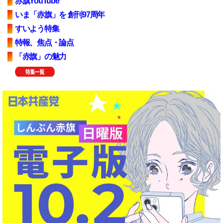
赤旗YouTube
いま「赤旗」を 創刊97周年
すいよう特集
特報、焦点・論点
「赤旗」の魅力