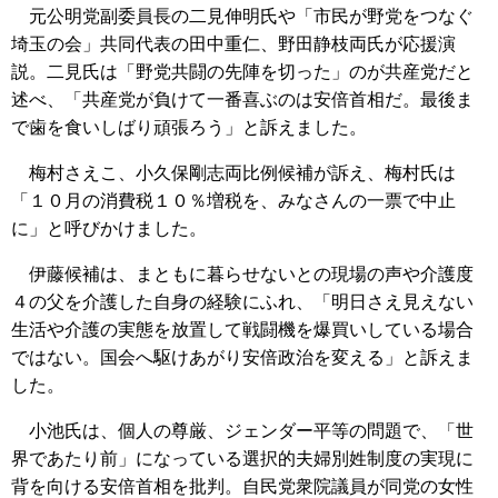
元公明党副委員長の二見伸明氏や「市民が野党をつなぐ
埼玉の会」共同代表の田中重仁、野田静枝両氏が応援演
説。二見氏は「野党共闘の先陣を切った」のが共産党だと
述べ、「共産党が負けて一番喜ぶのは安倍首相だ。最後ま
で歯を食いしばり頑張ろう」と訴えました。
梅村さえこ、小久保剛志両比例候補が訴え、梅村氏は
「１０月の消費税１０％増税を、みなさんの一票で中止
に」と呼びかけました。
伊藤候補は、まともに暮らせないとの現場の声や介護度
４の父を介護した自身の経験にふれ、「明日さえ見えない
生活や介護の実態を放置して戦闘機を爆買いしている場合
ではない。国会へ駆けあがり安倍政治を変える」と訴えま
した。
小池氏は、個人の尊厳、ジェンダー平等の問題で、「世
界であたり前」になっている選択的夫婦別姓制度の実現に
背を向ける安倍首相を批判。自民党衆院議員が同党の女性