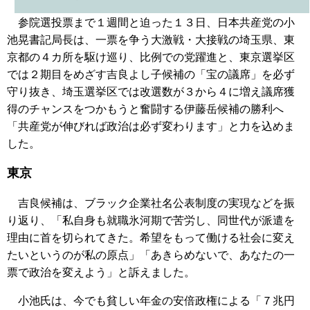
参院選投票まで１週間と迫った１３日、日本共産党の小
池晃書記局長は、一票を争う大激戦・大接戦の埼玉県、東
京都の４カ所を駆け巡り、比例での党躍進と、東京選挙区
では２期目をめざす吉良よし子候補の「宝の議席」を必ず
守り抜き、埼玉選挙区では改選数が３から４に増え議席獲
得のチャンスをつかもうと奮闘する伊藤岳候補の勝利へ
「共産党が伸びれば政治は必ず変わります」と力を込めま
した。
東京
吉良候補は、ブラック企業社名公表制度の実現などを振
り返り、「私自身も就職氷河期で苦労し、同世代が派遣を
理由に首を切られてきた。希望をもって働ける社会に変え
たいというのが私の原点」「あきらめないで、あなたの一
票で政治を変えよう」と訴えました。
小池氏は、今でも貧しい年金の安倍政権による「７兆円