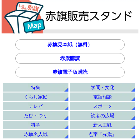
赤旗見本紙（無料）
赤旗購読
赤旗電子版購読
特集
学問・文化
くらし家庭
電話相談
テレビ
スポーツ
たび・つり
読者の広場
科学
新人王戦
赤旗名人戦
点字「赤旗」