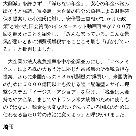
大削減」を許さず、「減らない年金」、安心の年金へ踏み
出そうと強調。富裕層・大企業の応分の負担による財源確
保を提案した小池氏に対し、安倍晋三首相が“ばかげた政
策”と述べた国会質問のインターネット動画再生が７００万
回を超えたことを紹介し、「みんな怒っている。こんな景
気が悪いときに消費税増税することこそ最も『ばかげてい
る』」と批判しました。
大企業の法人税負担率を中小企業並みにし、「アベノミ
クス」による株の大もうけに応じた富裕層の所得税負担を
提案。さらに米国からのＦ３５戦闘機の“爆買い”、米国防衛
のために６０００億円以上も投じる陸上配備型ミサイル迎
撃システム「イージス・アショア」を挙げ、「税金は大金
持ちや大企業、ましてやトランプ米大統領のために使うも
のではない。税金を大変な思いで払っている国民のために
使わせる当たり前の政治に変えよう」と呼びかけました。
埼玉