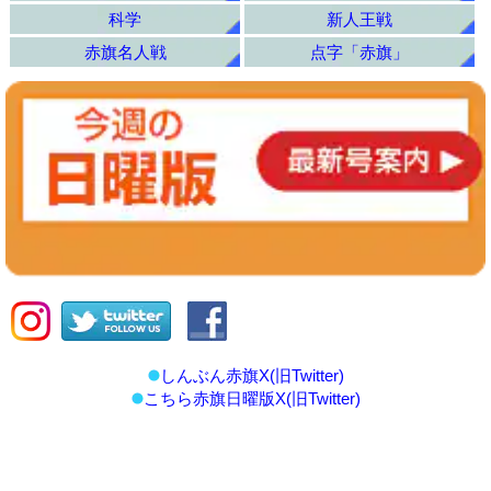
科学
新人王戦
赤旗名人戦
点字「赤旗」
しんぶん赤旗X(旧Twitter)
こちら赤旗日曜版X(旧Twitter)