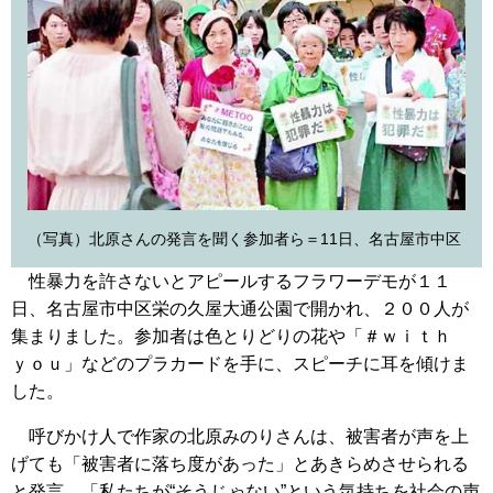
（写真）北原さんの発言を聞く参加者ら＝11日、名古屋市中区
性暴力を許さないとアピールするフラワーデモが１１
日、名古屋市中区栄の久屋大通公園で開かれ、２００人が
集まりました。参加者は色とりどりの花や「＃ｗｉｔｈ
ｙｏｕ」などのプラカードを手に、スピーチに耳を傾けま
した。
呼びかけ人で作家の北原みのりさんは、被害者が声を上
げても「被害者に落ち度があった」とあきらめさせられる
と発言。「私たちが“そうじゃない”という気持ちを社会の声