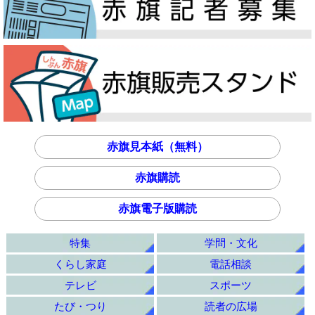
赤旗見本紙（無料）
赤旗購読
赤旗電子版購読
特集
学問・文化
くらし家庭
電話相談
テレビ
スポーツ
たび・つり
読者の広場