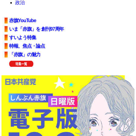
政治
赤旗YouTube
いま「赤旗」を 創刊97周年
すいよう特集
特報、焦点・論点
「赤旗」の魅力