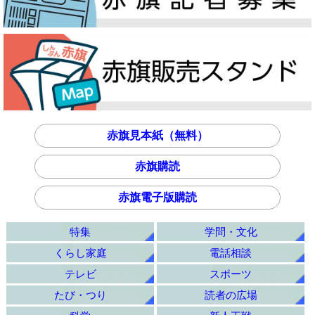
赤旗見本紙（無料）
赤旗購読
赤旗電子版購読
特集
学問・文化
くらし家庭
電話相談
テレビ
スポーツ
たび・つり
読者の広場