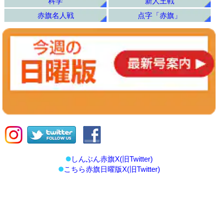
科学
新人王戦
赤旗名人戦
点字「赤旗」
しんぶん赤旗X(旧Twitter)
こちら赤旗日曜版X(旧Twitter)