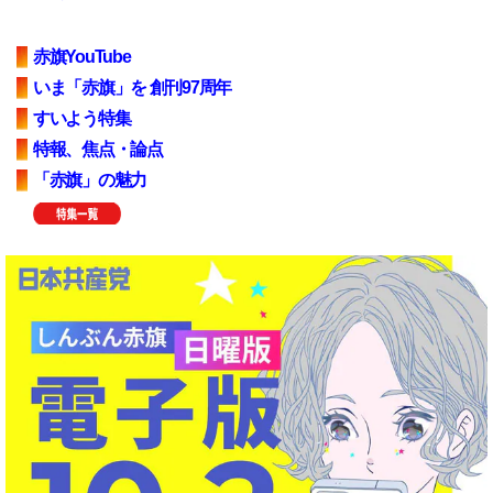
赤旗YouTube
いま「赤旗」を 創刊97周年
すいよう特集
特報、焦点・論点
「赤旗」の魅力