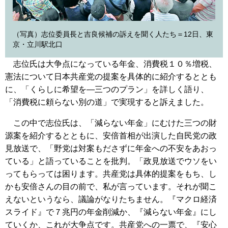
（写真）志位委員長と吉良候補の訴えを聞く人たち＝12日、東
京・立川駅北口
志位氏は大争点になっている年金、消費税１０％増税、
憲法について日本共産党の提案を具体的に紹介するととも
に、「くらしに希望を―三つのプラン」を詳しく語り、
「消費税に頼らない別の道」で実現すると訴えました。
この中で志位氏は、「減らない年金」にむけた三つの財
源案を紹介するとともに、安倍首相が出演した自民党の政
見放送で、「野党は対案もださずに年金への不安をあおっ
ている」と語っていることを批判。「政見放送でウソをい
ってもらっては困ります。共産党は具体的提案をもち、し
かも安倍さんの目の前で、私が言っています。それが聞こ
えないというなら、議論がなりたちません。『マクロ経済
スライド』で７兆円の年金削減か、『減らない年金』にし
ていくか、これが大争点です。共産党への一票で、『安心