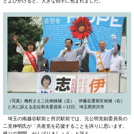
とよびかけると、大きな拍手に包まれました。
（写真）梅村さえこ比例候補（左）、伊藤岳選挙区候補（右）
と共に訴える志位和夫委員長＝12日、埼玉県所沢市
埼玉の南越谷駅前と所沢駅前では、元公明党副委員長の
二見伸明氏が「共産党を応援することを誇りに思います。
残りの期間、がんばりましょう」と訴え。