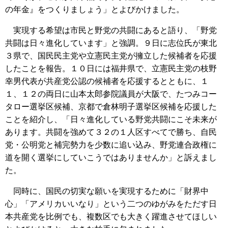
の年金』をつくりましょう」とよびかけました。
実現する希望は市民と野党の共闘にあると語り、「野党
共闘は日々進化しています」と強調。９日に志位氏が東北
３県で、国民民主党や立憲民主党が擁立した候補者を応援
したことを報告。１０日には福井県で、立憲民主党の枝野
幸男代表が共産党公認の候補者を応援するとともに、１
１、１２の両日に山本太郎参院議員が大阪で、たつみコー
タロー選挙区候補、京都で倉林明子選挙区候補を応援した
ことを紹介し、「日々進化している野党共闘にこそ未来が
あります。共闘を強めて３２の１人区すべてで勝ち、自民
党・公明党と補完勢力を少数に追い込み、野党連合政権に
道を開く選挙にしていこうではありませんか」と訴えまし
た。
同時に、国民の切実な願いを実現するために「財界中
心」「アメリカいいなり」という二つのゆがみをただす日
本共産党を比例でも、複数区でも大きく躍進させてほしい