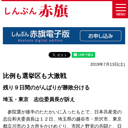
MENU
2019年7月13日(土)
比例も選挙区も大激戦
残り９日間のがんばりが勝敗分ける
埼玉・東京 志位委員長が訴え
参院選が後半のたたかいに入ったもとで、日本共産党の
志位和夫委員長は１２日、埼玉県の越谷市・所沢市、東京
都立川市の３カ所をかけめぐり、市民と野党の共闘と、日