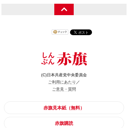
(C)日本共産党中央委員会
ご利用にあたり
／
ご意見・質問
赤旗見本紙（無料）
赤旗購読