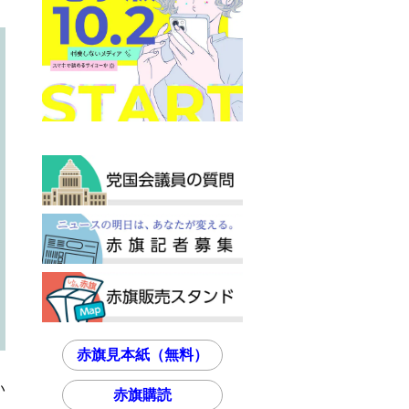
赤旗見本紙（無料）
い
赤旗購読