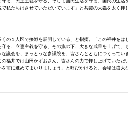
を守る、民主主義を守る、そして国民生活を守る。国民の生活
区で私たちはさせていただいています」と共闘の大義を太く押
くの１人区で接戦を展開している」と指摘。「この福井をは
を守る、立憲主義を守る、その旗の下、大きな成果を上げて、
うな議会を、まっとうな参議院を、皆さんとともにつくってい
この福井では山田かずおさん、皆さんの力で押し上げていただ
いを前に進めてまいりましょう」と呼びかけると、会場は盛大