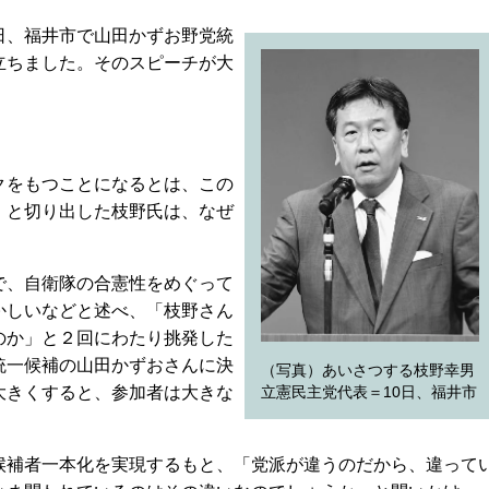
、福井市で山田かずお野党統
立ちました。そのスピーチが大
をもつことになるとは、この
」と切り出した枝野氏は、なぜ
、自衛隊の合憲性をめぐって
かしいなどと述べ、「枝野さん
のか」と２回にわたり挑発した
統一候補の山田かずおさんに決
（写真）あいさつする枝野幸男
大きくすると、参加者は大きな
立憲民主党代表＝10日、福井市
補者一本化を実現するもと、「党派が違うのだから、違って