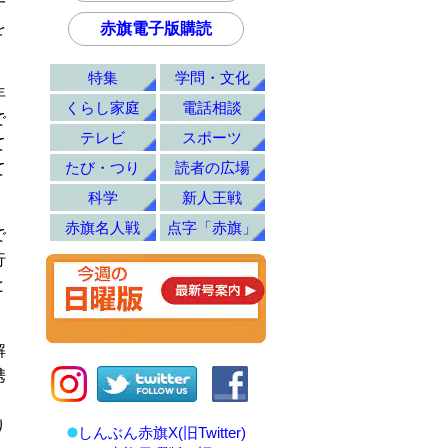
一
を
赤旗電子版購読
特集
学問・文化
年
くらし家庭
電話相談
で
テレビ
スポーツ
て
たび・つり
読者の広場
て
科学
新人王戦
赤旗名人戦
点字「赤旗」
で
行
と
解
携
、
り
しんぶん赤旗X(旧Twitter)