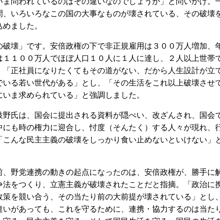
いま問われているのはその違いなのでしょうか」と問いかけ。
間、いろいろなこの国の大事なものが壊されている、その破壊
込めました。
破壊」です。安倍政権の下で非正規雇用は３００万人増加、
は１１００万人でほぼ人口１０人に１人に達し、２人以上世帯
。「正社員になりたくてもその道がない、だから人生設計が立
でいる若い世代がある」とし、「その生活をこれ以上破壊させ
にいま求められている」と強調しました。
野氏は、国会に提出される資料が隠ぺい、改ざんされ、国会
中にも時の権力に迎合し、忖度（そんたく）する人々が現れ、
「こんな民主主義の破壊をしっかり食い止めないといけない」
、野党連携の動きの起点になったのは、安倍政権が、勝手に
争法をつくり、立憲主義が破壊されたことだと指摘。「政治に
政策を競い合う、その当たり前の大前提が壊されている」とし
違いがあっても、これを守るために、連携・協力するのは当た