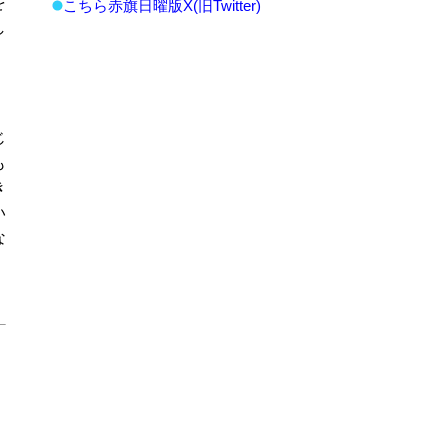
を
こちら赤旗日曜版X(旧Twitter)
し
じ
も
き
い
な