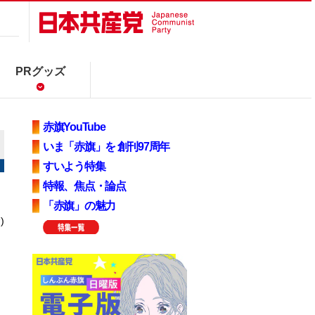
PRグッズ
赤旗YouTube
いま「赤旗」を 創刊97周年
すいよう特集
特報、焦点・論点
「赤旗」の魅力
)