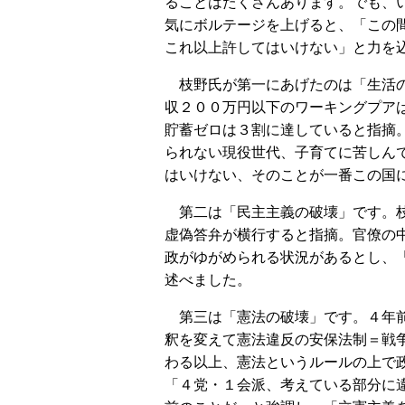
ることはたくさんあります。でも、
気にボルテージを上げると、「この
これ以上許してはいけない」と力を
枝野氏が第一にあげたのは「生活の
収２００万円以下のワーキングプア
貯蓄ゼロは３割に達していると指摘
られない現役世代、子育てに苦しん
はいけない、そのことが一番この国
第二は「民主主義の破壊」です。枝
虚偽答弁が横行すると指摘。官僚の
政がゆがめられる状況があるとし、
述べました。
第三は「憲法の破壊」です。４年前
釈を変えて憲法違反の安保法制＝戦
わる以上、憲法というルールの上で
「４党・１会派、考えている部分に