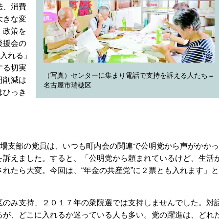
法、消費
大きな変
」政策を
後援会の
票入れる」
する切実
（写真）センターに集まり電話で支持を訴える人たち＝
円削減は
名古屋市瑞穂区
はひっき
場支部の党員は、いつも町内会の関連で公明党から声がかかっ
を訴えました。すると、「公明党から頼まれているけど、生活
れたら大変。今回は、“年金の共産党”に２票とも入れます」と
のみ支持、２０１７年の衆院選では支持しませんでした。対
るが、どこに入れるか迷っている人も多い。党の躍進は、どれ