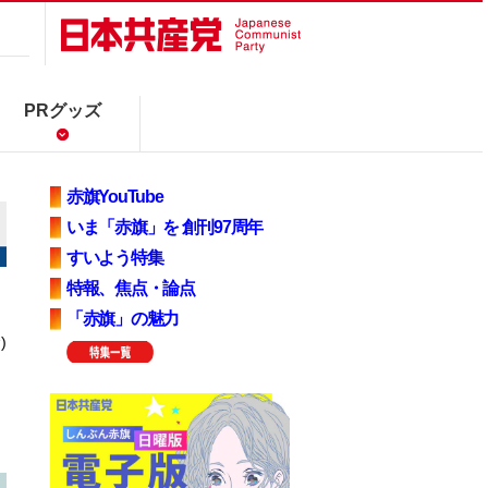
PRグッズ
赤旗YouTube
いま「赤旗」を 創刊97周年
すいよう特集
特報、焦点・論点
「赤旗」の魅力
)