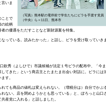
と言いま
（写真）熊本駅の電停前で学生たちにビラを手渡す党員
のことで
（中央）ら＝11日、熊本市
箱の絵柄
得者の優遇をただすことなど新財源案を特集。
なっている。読みたかった」と話し、ビラを受け取っていき
口欽秀（よしひで）市議候補が法定１号ビラの配布中、「今ま
票してきた」という商店主とたまたま出会い対話に。ビラには
います。
れても商品の値札は変えられない。（増税分は）自分でかぶ
られない。店を閉めようかとも思っている」と、ぽろっと山口
て共産党に入れる」と話しました。