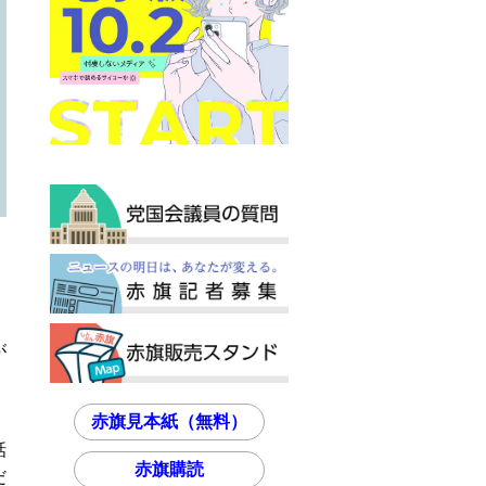
が
赤旗見本紙（無料）
話
赤旗購読
だ