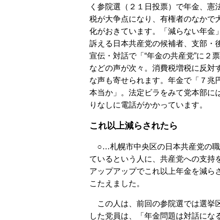
く参院選（２１日投票）で年金、憲
税が大争点になり、有権者のなかで
化がおきています。「減らない年金
訴える日本共産党の候補者、支部・
宣伝・対話で「“年金の共産党”に２
などの声が次々。消費税増税に反対
な声も寄せられます。年金で「７兆
本当か」。法定ビラをみて党本部に
りなしに電話がかかっています。
これ以上減らされたら
○…札幌市中央区の日本共産党の職
ているという人に、共産党への支持
アップアップでこれ以上年金を減らさ
こたえました。
この人は、前回の参院選では選挙区
した党員は、「年金問題は対話にな