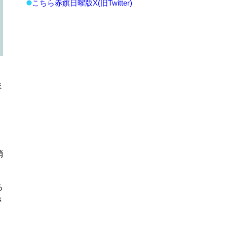
こちら赤旗日曜版X(旧Twitter)
ま
消
る
さ