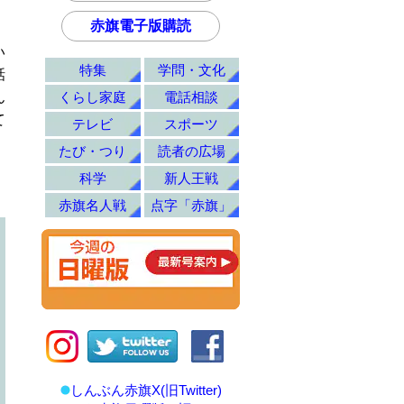
赤旗電子版購読
い
特集
学問・文化
話
くらし家庭
電話相談
ん
て
テレビ
スポーツ
たび・つり
読者の広場
科学
新人王戦
赤旗名人戦
点字「赤旗」
しんぶん赤旗X(旧Twitter)