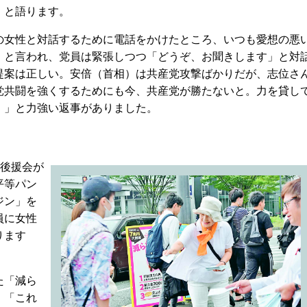
」と語ります。
女性と対話するために電話をかけたところ、いつも愛想の悪
」と言われ、党員は緊張しつつ「どうぞ、お聞きします」と対
提案は正しい。安倍（首相）は共産党攻撃ばかりだが、志位さ
党共闘を強くするためにも今、共産党が勝たないと。力を貸し
！」と力強い返事がありました。
後援会が
平等パン
ジン」を
員に女性
ります
た「減ら
、「これ