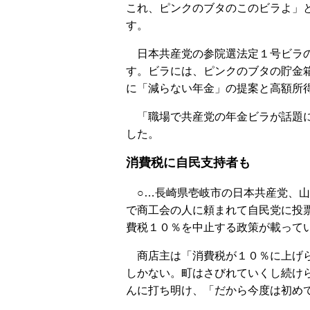
これ、ピンクのブタのこのビラよ」
す。
日本共産党の参院選法定１号ビラ
す。ビラには、ピンクのブタの貯金
に「減らない年金」の提案と高額所
「職場で共産党の年金ビラが話題に
した。
消費税に自民支持者も
○…長崎県壱岐市の日本共産党、山
で商工会の人に頼まれて自民党に投
費税１０％を中止する政策が載って
商店主は「消費税が１０％に上げら
しかない。町はさびれていくし続け
んに打ち明け、「だから今度は初め