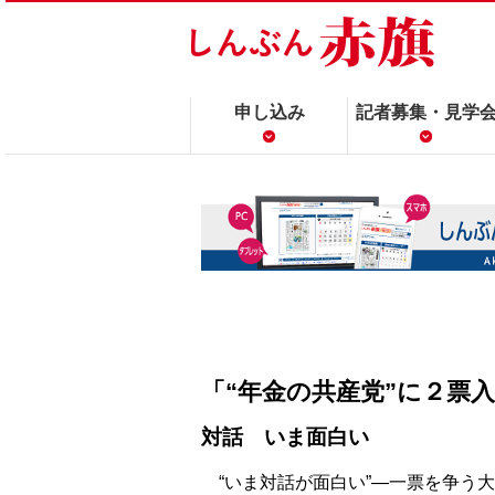
申し込み
記者募集・見学
「“年金の共産党”に２票
対話 いま面白い
“いま対話が面白い”―一票を争う